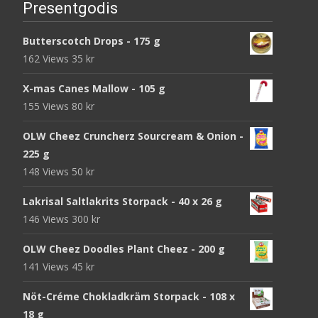
Presentgodis
Butterscotch Drops - 175 g
162 Views
35
kr
X-mas Canes Mallow - 105 g
155 Views
80
kr
OLW Cheez Cruncherz Sourcream & Onion -
225 g
148 Views
50
kr
Lakrisal Saltlakrits Storpack - 40 x 26 g
146 Views
300
kr
OLW Cheez Doodles Plant Cheez - 200 g
141 Views
45
kr
Nöt-Créme Chokladkräm Storpack - 108 x
18 g