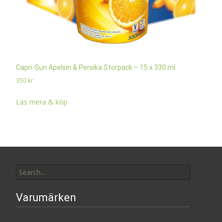
Capri-Sun Apelsin & Persika Storpack – 15 x 330 ml
350
kr
Läs mera & köp
Search
for:
Varumärken