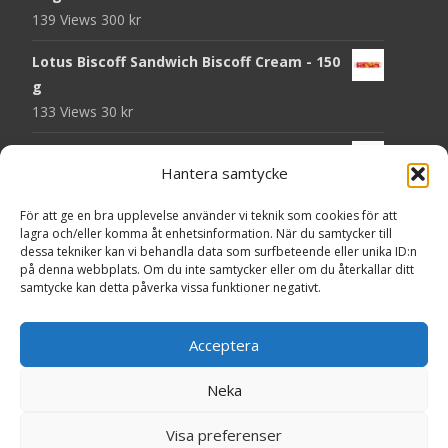
139 Views
300
kr
Lotus Biscoff Sandwich Biscoff Cream - 150
g
133 Views
30
kr
OLW Dill & Gräslök Mini Storpack - 20 x 40 g
Hantera samtycke
130 Views
200
kr
För att ge en bra upplevelse använder vi teknik som cookies för att
Pringles Hot Kickin' Sour Cream Chips - 160
lagra och/eller komma åt enhetsinformation. När du samtycker till
g
dessa tekniker kan vi behandla data som surfbeteende eller unika ID:n
130 Views
50
kr
på denna webbplats. Om du inte samtycker eller om du återkallar ditt
samtycke kan detta påverka vissa funktioner negativt.
OLW Dippmix Vitlök Storpack - 16 x 21 g
129 Views
200
kr
Acceptera
Neka
Copyright © Presentgodis.se
Visa preferenser
Powered by WordPress
, Theme
i-craft
by TemplatesNext.