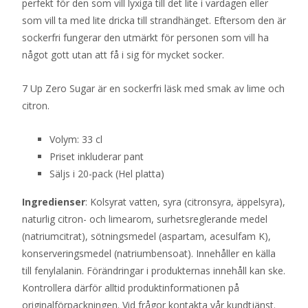
perfekt för den som vill lyxiga till det lite i vardagen eller
som vill ta med lite dricka till strandhänget. Eftersom den är
sockerfri fungerar den utmärkt för personen som vill ha
något gott utan att få i sig för mycket socker.
7 Up Zero Sugar är en sockerfri läsk med smak av lime och
citron.
Volym: 33 cl
Priset inkluderar pant
Säljs i 20-pack (Hel platta)
Ingredienser
: Kolsyrat vatten, syra (citronsyra, äppelsyra),
naturlig citron- och limearom, surhetsreglerande medel
(natriumcitrat), sötningsmedel (aspartam, acesulfam K),
konserveringsmedel (natriumbensoat). Innehåller en källa
till fenylalanin. Förändringar i produkternas innehåll kan ske.
Kontrollera därför alltid produktinformationen på
originalförpackningen. Vid frågor kontakta vår kundtjänst.