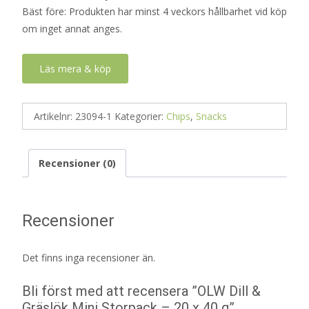
Bäst före: Produkten har minst 4 veckors hållbarhet vid köp
om inget annat anges.
Läs mera & köp
Artikelnr:
23094-1
Kategorier:
Chips
,
Snacks
Recensioner (0)
Recensioner
Det finns inga recensioner än.
Bli först med att recensera ”OLW Dill &
Gräslök Mini Storpack – 20 x 40 g”