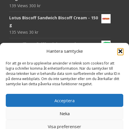
139 Views
300
kr
Lotus Biscoff Sandwich Biscoff Cream - 150
g
135 Views
30
kr
OLW Dill & Gräslök Mini Storpack - 20 x 40 g
Hantera samtycke
131 Views
200
kr
Pringles Hot Kickin' Sour Cream Chips - 160
För att ge en bra upplevelse använder vi teknik som cookies för att
lagra och/eller komma åt enhetsinformation. När du samtycker till
g
dessa tekniker kan vi behandla data som surfbeteende eller unika ID:n
130 Views
50
kr
på denna webbplats. Om du inte samtycker eller om du återkallar ditt
samtycke kan detta påverka vissa funktioner negativt.
OLW Dippmix Vitlök Storpack - 16 x 21 g
129 Views
200
kr
Acceptera
Neka
Copyright © Presentgodis.se
Visa preferenser
Powered by WordPress
, Theme
i-craft
by TemplatesNext.