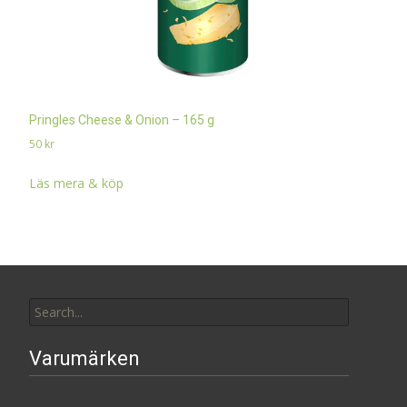
Pringles Cheese & Onion – 165 g
50
kr
Läs mera & köp
Search
for:
Varumärken