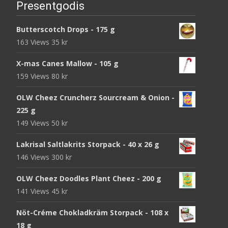
Presentgodis
Butterscotch Drops - 175 g
163 Views
35
kr
X-mas Canes Mallow - 105 g
159 Views
80
kr
OLW Cheez Cruncherz Sourcream & Onion -
225 g
149 Views
50
kr
Lakrisal Saltlakrits Storpack - 40 x 26 g
146 Views
300
kr
OLW Cheez Doodles Plant Cheez - 200 g
141 Views
45
kr
Nöt-Créme Chokladkräm Storpack - 108 x
18 g