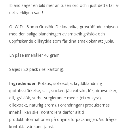
Ibland säger en bild mer än tusen ord och i just detta fall är
det verkligen sant!
OLW Dill &amp Gräslök. De knaprika, grovräfflade chipsen
med den saliga blandningen av smakrik gräslök och
uppfriskande dillkrydda som får dina smaklökar att jubla.
En påse innehåller 40 gram.
Säljes i 20-pack (Hel kartong).
Ingredienser
: Potatis, solrosolja, kryddblandning
(potatisstärkelse, salt, socker, jästextrakt, lök, druvsocker,
dill, gräslök, surhetsreglerande medel (citronsyra),
dillextrakt, naturlig arom). Förändringar i produkternas
innehåll kan ske. Kontrollera därför alltid
produktinformationen på originalförpackningen. Vid frågor
kontakta vår kundtjänst.