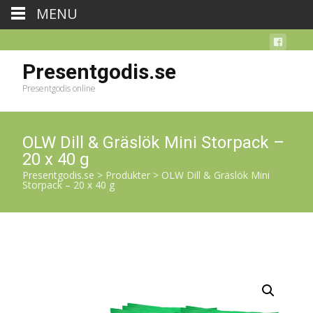
MENU
Presentgodis.se
Presentgodis online
OLW Dill & Gräslök Mini Storpack –
20 x 40 g
Presentgodis.se
>
Produkter
>
OLW Dill & Gräslök Mini
Storpack – 20 x 40 g