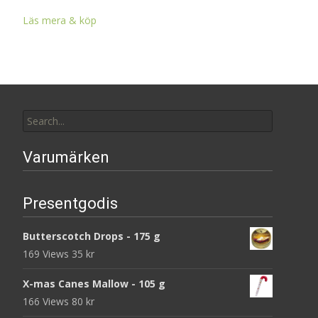
Läs mera & köp
Search
for:
Varumärken
Presentgodis
Butterscotch Drops - 175 g
169 Views
35
kr
X-mas Canes Mallow - 105 g
166 Views
80
kr