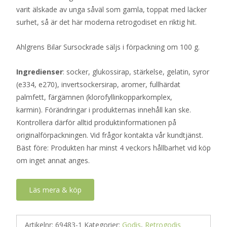
varit älskade av unga såväl som gamla, toppat med läcker
surhet, så är det här moderna retrogodiset en riktig hit.
Ahlgrens Bilar Sursockrade säljs i förpackning om 100 g.
Ingredienser
: socker, glukossirap, stärkelse, gelatin, syror
(e334, e270), invertsockersirap, aromer, fullhärdat
palmfett, färgämnen (klorofyllinkopparkomplex,
karmin). Förändringar i produkternas innehåll kan ske.
Kontrollera därför alltid produktinformationen på
originalförpackningen. Vid frågor kontakta vår kundtjänst.
Bäst före: Produkten har minst 4 veckors hållbarhet vid köp
om inget annat anges.
Läs mera & köp
Artikelnr:
69483-1
Kategorier:
Godis
,
Retrogodis