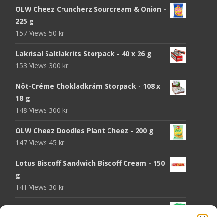
OLW Cheez Cruncherz Sourcream & Onion -
225 g
157 Views
50
kr
Lakrisal Saltlakrits Storpack - 40 x 26 g
153 Views
300
kr
Nöt-Créme Chokladkräm Storpack - 108 x
18 g
148 Views
300
kr
OLW Cheez Doodles Plant Cheez - 200 g
147 Views
45
kr
Lotus Biscoff Sandwich Biscoff Cream - 150
g
141 Views
30
kr
OLW Dill & Gräslök Mini Storpack - 20 x 40 g