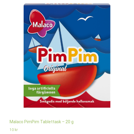
Malaco PimPim Tablettask – 20 g
10
kr