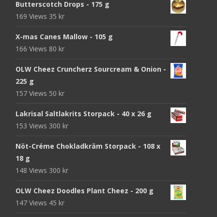
Butterscotch Drops - 175 g
169 Views
35
kr
X-mas Canes Mallow - 105 g
166 Views
80
kr
OLW Cheez Cruncherz Sourcream & Onion -
225 g
157 Views
50
kr
Lakrisal Saltlakrits Storpack - 40 x 26 g
153 Views
300
kr
Nöt-Créme Chokladkräm Storpack - 108 x
18 g
148 Views
300
kr
OLW Cheez Doodles Plant Cheez - 200 g
147 Views
45
kr