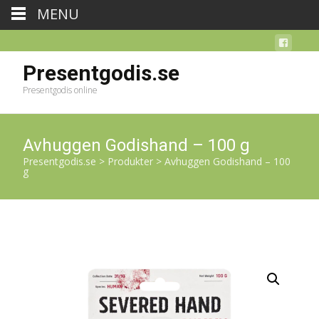
MENU
Presentgodis.se
Presentgodis online
Avhuggen Godishand – 100 g
Presentgodis.se
>
Produkter
>
Avhuggen Godishand – 100
g