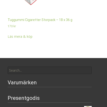
Tuggummi Cigaretter Storpack – 18 x 36 g
170
kr
Läs mera & köp
Search
for:
Varumärken
Presentgodis