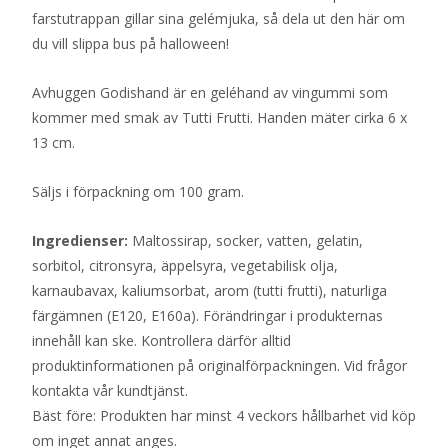
farstutrappan gillar sina gelémjuka, så dela ut den här om
du vill slippa bus på halloween!
Avhuggen Godishand är en geléhand av vingummi som
kommer med smak av Tutti Frutti. Handen mäter cirka 6 x
13 cm.
Säljs i förpackning om 100 gram.
Ingredienser:
Maltossirap, socker, vatten, gelatin,
sorbitol, citronsyra, äppelsyra, vegetabilisk olja,
karnaubavax, kaliumsorbat, arom (tutti frutti), naturliga
färgämnen (E120, E160a). Förändringar i produkternas
innehåll kan ske. Kontrollera därför alltid
produktinformationen på originalförpackningen. Vid frågor
kontakta vår kundtjänst.
Bäst före: Produkten har minst 4 veckors hållbarhet vid köp
om inget annat anges.