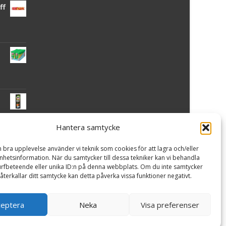
ff
Hantera samtycke
 -
n bra upplevelse använder vi teknik som cookies för att lagra och/eller
hetsinformation. När du samtycker till dessa tekniker kan vi behandla
rfbeteende eller unika ID:n på denna webbplats. Om du inte samtycker
återkallar ditt samtycke kan detta påverka vissa funktioner negativt.
ceptera
Neka
Visa preferenser
Powered by WordPress
, Theme
i-craft
by TemplatesNext.