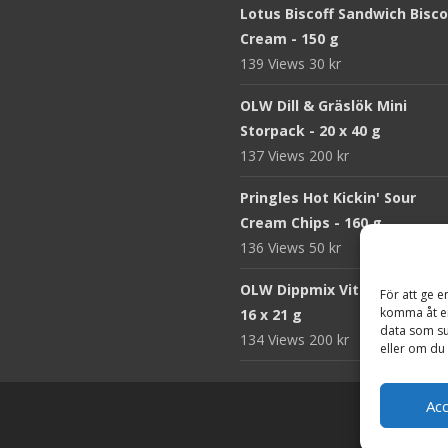
Lotus Biscoff Sandwich Bisco
Cream - 150 g
139 Views
30
kr
OLW Dill & Gräslök Mini
Storpack - 20 x 40 g
137 Views
200
kr
Pringles Hot Kickin' Sour
Cream Chips - 160 g
136 Views
50
kr
OLW Dippmix Vitlök Storpack
För att ge e
komma åt en
16 x 21 g
data som su
134 Views
200
kr
eller om du 
Ac