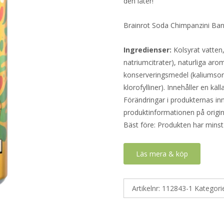
den låter!
Brainrot Soda Chimpanzini Bana
Ingredienser:
Kolsyrat vatten,
natriumcitrater), naturliga ar
konserveringsmedel (kaliumsor
klorofylliner). Innehåller en källa
Förändringar i produkternas inne
produktinformationen på origin
Bäst före: Produkten har minst
Läs mera & köp
Artikelnr:
112843-1
Kategori