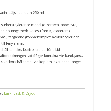
nini säljs i burk om 250 ml.
 surhetsreglerande medel (citronsyra, äppelsyra,
omer, sötningsmedel (acesulfam K, aspartam),
bat), färgämne (kopparkomplex av klorofyller och
 till fenylalanin.
håll kan ske. Kontrollera därför alltid
alförpackningen. Vid frågor kontakta vår kundtjänst.
 4 veckors hållbarhet vid köp om inget annat anges.
er:
Läsk
,
Läsk & Dryck