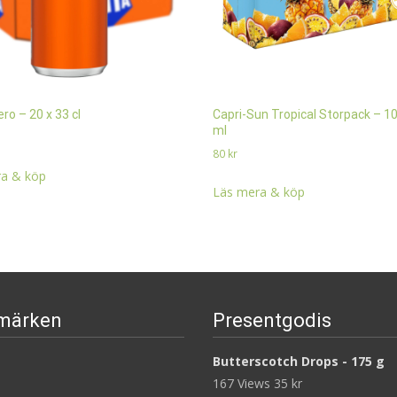
ro – 20 x 33 cl
Capri-Sun Tropical Storpack – 10
ml
80
kr
a & köp
Läs mera & köp
märken
Presentgodis
Butterscotch Drops - 175 g
167 Views
35
kr