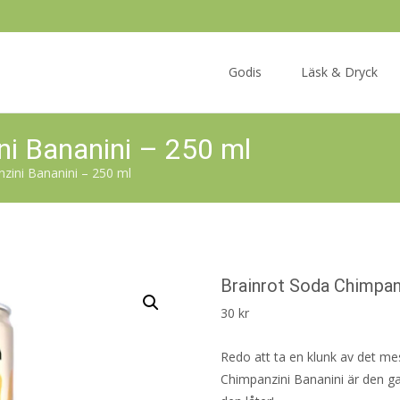
Skip
to
Godis
Läsk & Dryck
content
ni Bananini – 250 ml
zini Bananini – 250 ml
Brainrot Soda Chimpan
30
kr
Redo att ta en klunk av det me
Chimpanzini Bananini är den g