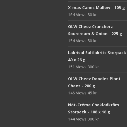
X-mas Canes Mallow - 105 g
164 Views
80
kr
OLW Cheez Cruncherz
Sourcream & Onion - 225 g
154 Views
50
kr
Lakrisal Saltlakrits Storpack
40 x 26 g
151 Views
300
kr
OLW Cheez Doodles Plant
Cheez - 200 g
146 Views
45
kr
Nöt-Créme Chokladkräm
Storpack - 108 x 18 g
144 Views
300
kr