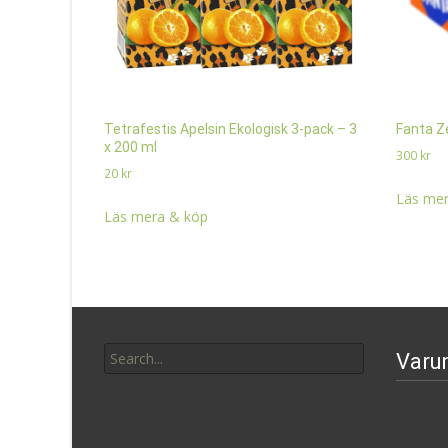
Tetrafestis Apelsin Ekologisk 3-pack – 3
Fanta Ze
x 200 ml
300
kr
20
kr
Läs mer
Läs mera & köp
Search
Varu
for: