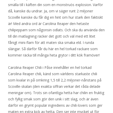
smälla till i käften din som en monstruös explosion. Varför
då, kanske du undrar. Ja, om vi säger runt 2 miljoner
Scoville kanske du får dig en hint om hur stark den faktiskt
är! Med andra ord är Carolina Reaper den hetaste
chilipepparn som någonsin odlats. Och ska du använda den
till din matlagning räcker det gott och väl med ett litet
fånigt mini-flarn för att maten ska smaka eld. I runda
slängar. Så därför får du här en hel torkad rackare som
kommer räcka till många heta grytor i ditt kök framöver!
Carolina Reaper Chili i Påse innehåller en hel torkad
Carolina Reaper chili, känd som världens starkaste chili
som kvalar in på omkring 1,5 till 2,2 miljoner-nånstans på
Scoville-skalan (den exakta siffran verkar det råda delade
meningar om). Trots sin ofantliga hetta har chilin en fruktig
och fyllig smak som gör den unik i sitt slag, och är även
därför en grymt populär ingrediens av chili-lovers som ger
maten en extra kick av hetta. Den ser inte mycket ut för