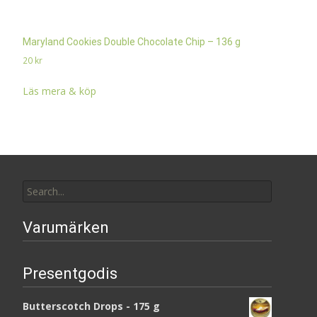
Maryland Cookies Double Chocolate Chip – 136 g
20
kr
Läs mera & köp
Search
for:
Varumärken
Presentgodis
Butterscotch Drops - 175 g