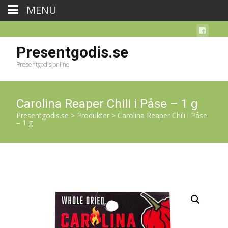
MENU
Presentgodis.se
Presentgodis online
Carolina Reaper Chili i Påse – 1 g
Presentgodis.se
>
Produkter
>
Carolina Reaper Chili i Påse
– 1 g