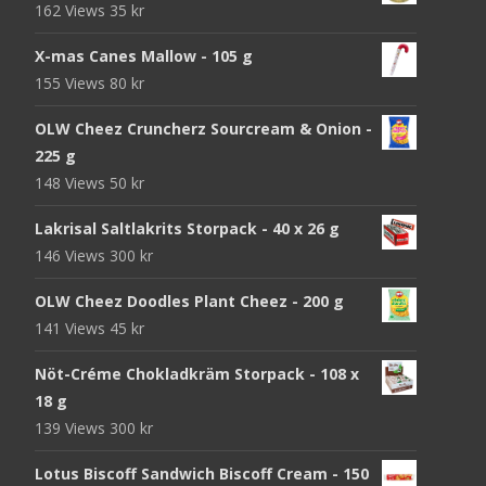
162 Views
35
kr
X-mas Canes Mallow - 105 g
155 Views
80
kr
OLW Cheez Cruncherz Sourcream & Onion -
225 g
148 Views
50
kr
Lakrisal Saltlakrits Storpack - 40 x 26 g
146 Views
300
kr
OLW Cheez Doodles Plant Cheez - 200 g
141 Views
45
kr
Nöt-Créme Chokladkräm Storpack - 108 x
18 g
139 Views
300
kr
Lotus Biscoff Sandwich Biscoff Cream - 150