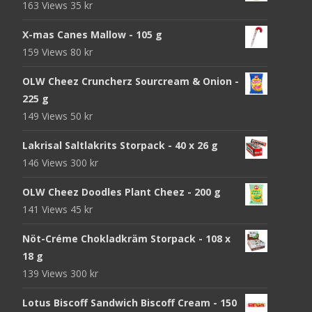
163 Views
35
kr
X-mas Canes Mallow - 105 g
159 Views
80
kr
OLW Cheez Cruncherz Sourcream & Onion -
225 g
149 Views
50
kr
Lakrisal Saltlakrits Storpack - 40 x 26 g
146 Views
300
kr
OLW Cheez Doodles Plant Cheez - 200 g
141 Views
45
kr
Nöt-Créme Chokladkräm Storpack - 108 x
18 g
139 Views
300
kr
Lotus Biscoff Sandwich Biscoff Cream - 150