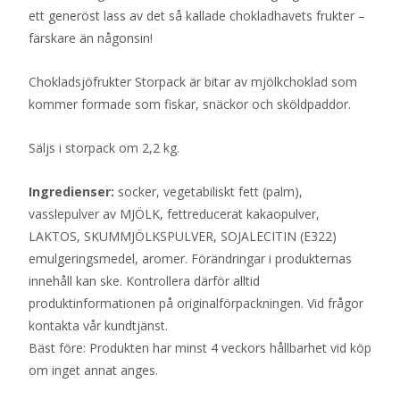
ett generöst lass av det så kallade chokladhavets frukter –
färskare än någonsin!
Chokladsjöfrukter Storpack är bitar av mjölkchoklad som
kommer formade som fiskar, snäckor och sköldpaddor.
Säljs i storpack om 2,2 kg.
Ingredienser:
socker, vegetabiliskt fett (palm),
vasslepulver av MJÖLK, fettreducerat kakaopulver,
LAKTOS, SKUMMJÖLKSPULVER, SOJALECITIN (E322)
emulgeringsmedel, aromer. Förändringar i produkternas
innehåll kan ske. Kontrollera därför alltid
produktinformationen på originalförpackningen. Vid frågor
kontakta vår kundtjänst.
Bäst före: Produkten har minst 4 veckors hållbarhet vid köp
om inget annat anges.