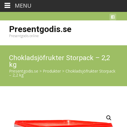
MENU
Presentgodis.se
Presentgodis online
Chokladsjöfrukter Storpack – 2,2
kg
Presentgodis.se
>
Produkter
>
Chokladsjöfrukter Storpack
– 2,2 kg