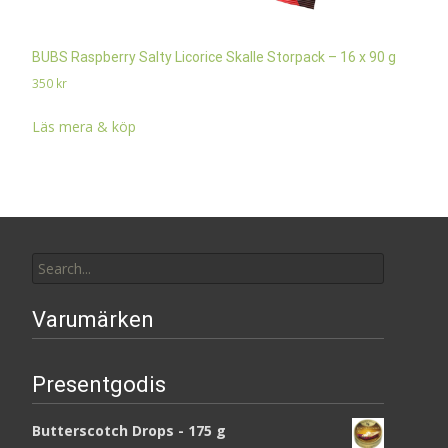
BUBS Raspberry Salty Licorice Skalle Storpack – 16 x 90 g
350
kr
Läs mera & köp
Search
for:
Varumärken
Presentgodis
Butterscotch Drops - 175 g