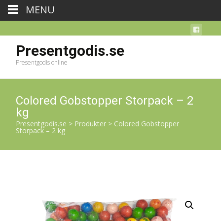
MENU
Presentgodis.se
Presentgodis online
Colored Gobstopper Storpack – 2
kg
Presentgodis.se
>
Produkter
>
Colored Gobstopper
Storpack – 2 kg