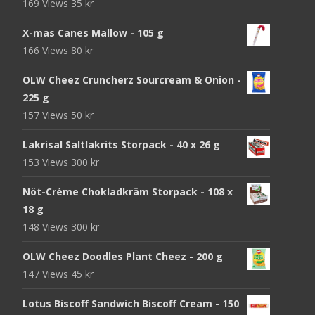
169 Views
35
kr
X-mas Canes Mallow - 105 g
166 Views
80
kr
OLW Cheez Cruncherz Sourcream & Onion -
225 g
157 Views
50
kr
Lakrisal Saltlakrits Storpack - 40 x 26 g
153 Views
300
kr
Nöt-Créme Chokladkräm Storpack - 108 x
18 g
148 Views
300
kr
OLW Cheez Doodles Plant Cheez - 200 g
147 Views
45
kr
Lotus Biscoff Sandwich Biscoff Cream - 150