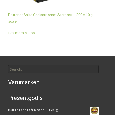
Patroner Salta Godisautomat Storpack – 200 x 10 g
350
kr
Läs mera & köp
Search
for:
Varumärken
Presentgodis
Butterscotch Drops - 175 g