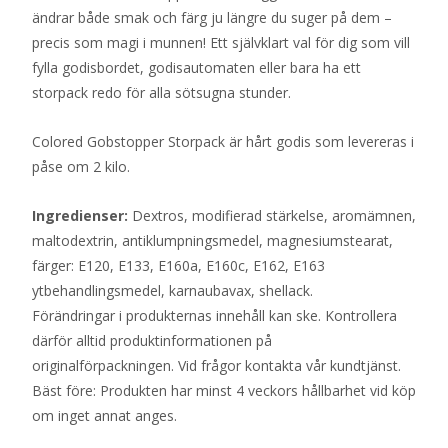
ändrar både smak och färg ju längre du suger på dem –
precis som magi i munnen! Ett självklart val för dig som vill
fylla godisbordet, godisautomaten eller bara ha ett
storpack redo för alla sötsugna stunder.
Colored Gobstopper Storpack är hårt godis som levereras i
påse om 2 kilo.
Ingredienser:
Dextros, modifierad stärkelse, aromämnen,
maltodextrin, antiklumpningsmedel, magnesiumstearat,
färger: E120, E133, E160a, E160c, E162, E163
ytbehandlingsmedel, karnaubavax, shellack.
Förändringar i produkternas innehåll kan ske. Kontrollera
därför alltid produktinformationen på
originalförpackningen. Vid frågor kontakta vår kundtjänst.
Bäst före: Produkten har minst 4 veckors hållbarhet vid köp
om inget annat anges.