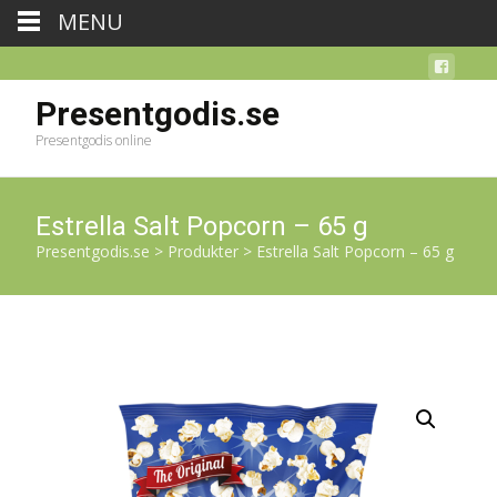
MENU
Presentgodis.se
Presentgodis online
Estrella Salt Popcorn – 65 g
Presentgodis.se
>
Produkter
>
Estrella Salt Popcorn – 65 g