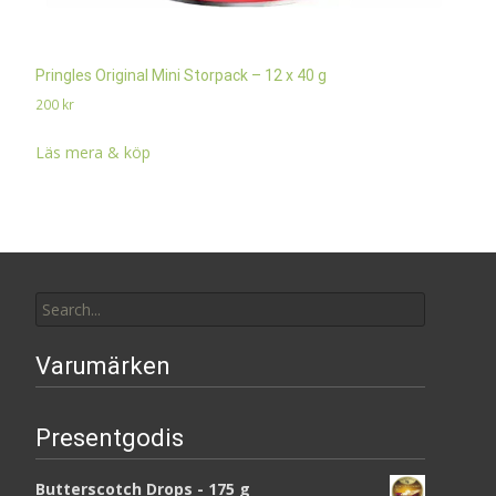
Pringles Original Mini Storpack – 12 x 40 g
200
kr
Läs mera & köp
Search
for:
Varumärken
Presentgodis
Butterscotch Drops - 175 g