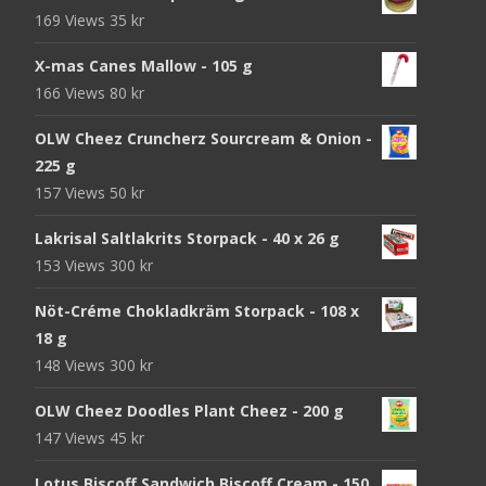
169 Views
35
kr
X-mas Canes Mallow - 105 g
166 Views
80
kr
OLW Cheez Cruncherz Sourcream & Onion -
225 g
157 Views
50
kr
Lakrisal Saltlakrits Storpack - 40 x 26 g
153 Views
300
kr
Nöt-Créme Chokladkräm Storpack - 108 x
18 g
148 Views
300
kr
OLW Cheez Doodles Plant Cheez - 200 g
147 Views
45
kr
Lotus Biscoff Sandwich Biscoff Cream - 150