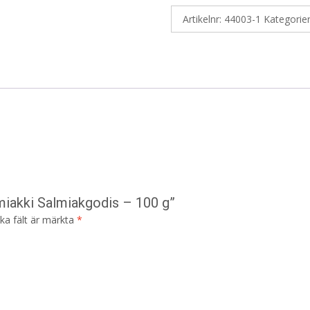
Artikelnr:
44003-1
Kategorie
miakki Salmiakgodis – 100 g”
ska fält är märkta
*