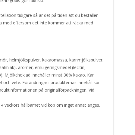
akritsgodis gör faktiskt.
ellation tidigare så är det på tiden att du beställer
örja med eftersom det inte kommer att räcka med
mör, helmjölkspulver, kakaomassa, kärnmjölkspulver,
almiak), aromer, emulgeringsmedel (lecitin,
53). Mjölkchoklad innehåller minst 30% kakao. Kan
l och vete. Förändringar i produkternas innehåll kan
produktinformationen på originalförpackningen. Vid
 4 veckors hållbarhet vid köp om inget annat anges.