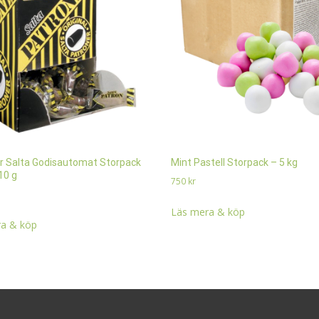
r Salta Godisautomat Storpack
Mint Pastell Storpack – 5 kg
10 g
750
kr
Läs mera & köp
a & köp