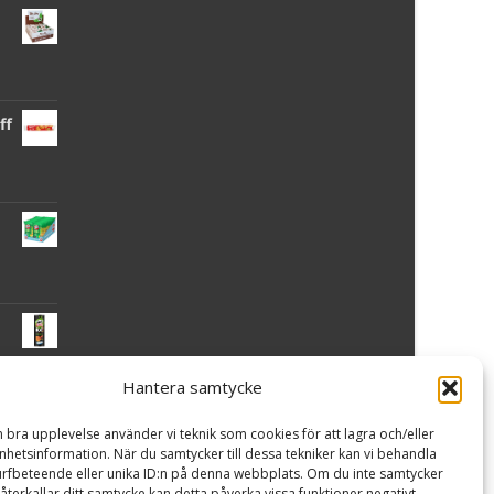
ff
Hantera samtycke
 -
n bra upplevelse använder vi teknik som cookies för att lagra och/eller
hetsinformation. När du samtycker till dessa tekniker kan vi behandla
rfbeteende eller unika ID:n på denna webbplats. Om du inte samtycker
återkallar ditt samtycke kan detta påverka vissa funktioner negativt.