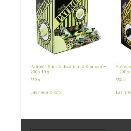
Patroner Sura Godisautomat Storpack –
Patrone
200 x 10 g
– 200 x 
350
kr
350
kr
Läs mera & köp
Läs mer
Search