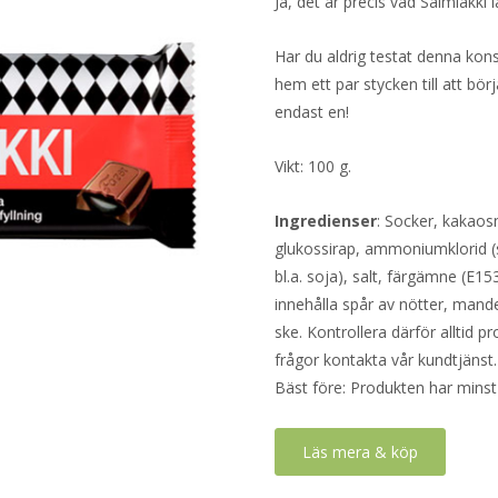
Ja, det är precis vad Salmiakki l
Har du aldrig testat denna konst
hem ett par stycken till att b
endast en!
Vikt: 100 g.
Ingredienser
: Socker, kakaos
glukossirap, ammoniumklorid (s
bl.a. soja), salt, färgämne (E1
innehålla spår av nötter, mande
ske. Kontrollera därför alltid 
frågor kontakta vår kundtjänst.
Bäst före: Produkten har minst
Läs mera & köp