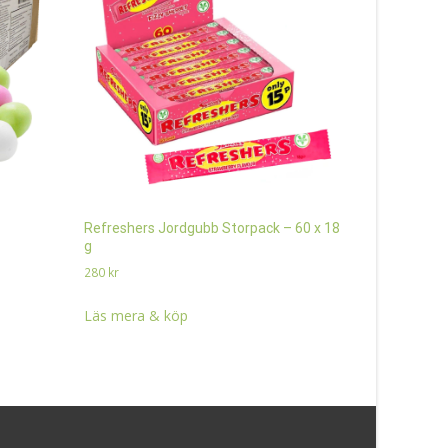
Refreshers Jordgubb Storpack – 60 x 18
Grahns Sal
g
Storpack – 
280
kr
200
kr
Läs mera & köp
Läs mera 