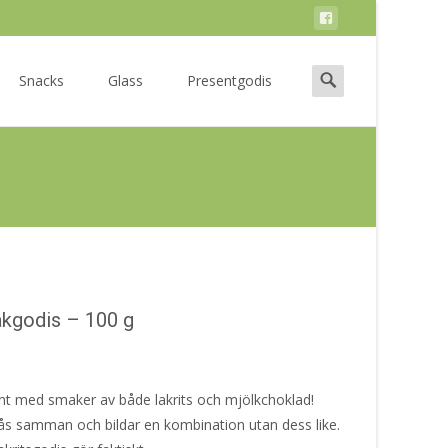
Search
Snacks
Glass
Presentgodis
for:
akgodis – 100 g
iant med smaker av både lakrits och mjölkchoklad!
 slås samman och bildar en kombination utan dess like.