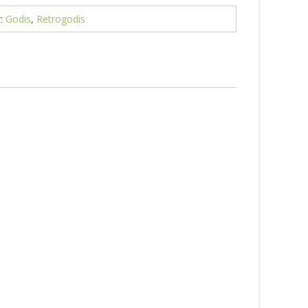
r:
Godis
,
Retrogodis