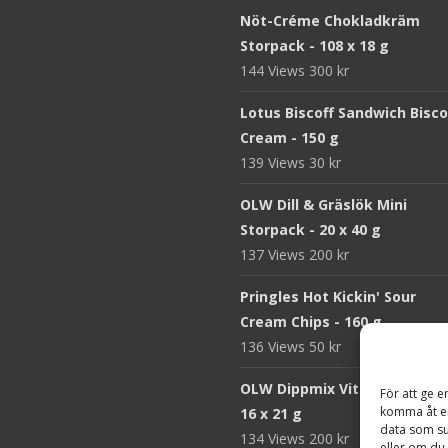
Nöt-Créme Chokladkräm
Storpack - 108 x 18 g
144 Views
300
kr
Lotus Biscoff Sandwich Bisco
Cream - 150 g
139 Views
30
kr
OLW Dill & Gräslök Mini
Storpack - 20 x 40 g
137 Views
200
kr
Pringles Hot Kickin' Sour
Cream Chips - 160 g
136 Views
50
kr
OLW Dippmix Vitlök Storpack
För att ge e
komma åt en
16 x 21 g
data som su
134 Views
200
kr
eller om du 