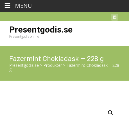
MENU
Presentgodis.se
Presentgodis online
Fazermint Chokladask – 228 g
Presentgodis.se
>
Produkter
>
Fazermint Chokladask – 228
g