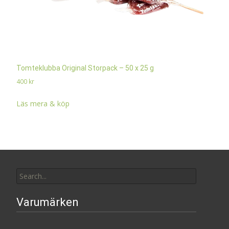
Tomteklubba Original Storpack – 50 x 25 g
400
kr
Läs mera & köp
Search
for:
Varumärken