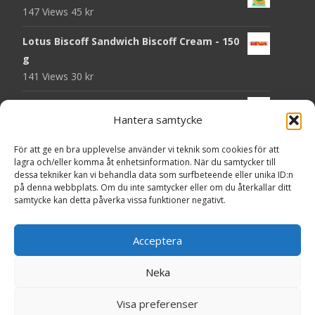
147 Views
45
kr
Lotus Biscoff Sandwich Biscoff Cream - 150
g
141 Views
30
kr
OLW Dill & Gräslök Mini Storpack - 20 x 40 g
Hantera samtycke
140 Views
200
kr
För att ge en bra upplevelse använder vi teknik som cookies för att
Pringles Hot Kickin' Sour Cream Chips - 160
lagra och/eller komma åt enhetsinformation. När du samtycker till
g
dessa tekniker kan vi behandla data som surfbeteende eller unika ID:n
138 Views
50
kr
på denna webbplats. Om du inte samtycker eller om du återkallar ditt
samtycke kan detta påverka vissa funktioner negativt.
OLW Dippmix Vitlök Storpack - 16 x 21 g
137 Views
200
kr
Acceptera
Neka
Copyright © Presentgodis.se
Visa preferenser
Powered by WordPress
, Theme
i-craft
by TemplatesNext.