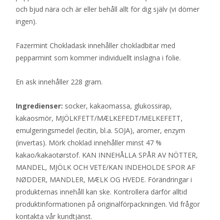
och bjud nära och är eller behåll allt för dig själv (vi dömer
ingen).
Fazermint Chokladask innehåller chokladbitar med
pepparmint som kommer individuellt inslagna i folie.
En ask innehåller 228 gram.
Ingredienser:
socker, kakaomassa, glukossirap,
kakaosmör, MJÖLKFETT/MÆLKEFEDT/MELKEFETT,
emulgeringsmedel (lecitin, bl.a. SOJA), aromer, enzym
(invertas). Mörk choklad innehåller minst 47 %
kakao/kakaotørstof. KAN INNEHÅLLA SPÅR AV NÖTTER,
MANDEL, MJÖLK OCH VETE/KAN INDEHOLDE SPOR AF
NØDDER, MANDLER, MÆLK OG HVEDE. Förändringar i
produkternas innehåll kan ske. Kontrollera därför alltid
produktinformationen på originalförpackningen. Vid frågor
kontakta vår kundtjänst.