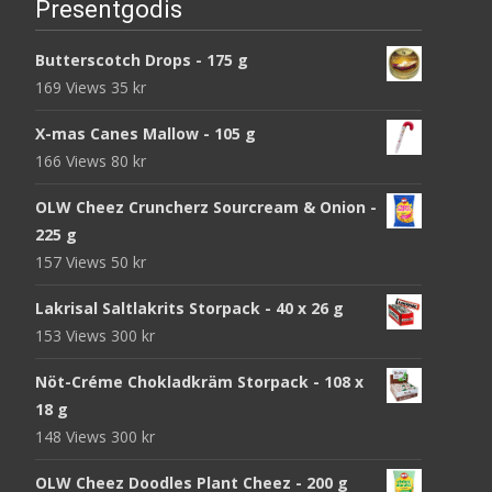
Presentgodis
Butterscotch Drops - 175 g
169 Views
35
kr
X-mas Canes Mallow - 105 g
166 Views
80
kr
OLW Cheez Cruncherz Sourcream & Onion -
225 g
157 Views
50
kr
Lakrisal Saltlakrits Storpack - 40 x 26 g
153 Views
300
kr
Nöt-Créme Chokladkräm Storpack - 108 x
18 g
148 Views
300
kr
OLW Cheez Doodles Plant Cheez - 200 g