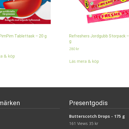
PimPim Tablettask – 20 g
Refreshers Jordgubb Storpack –
g
280
kr
a & köp
Läs mera & köp
märken
Presentgodis
Butterscotch Drops - 175 g
161 Views
35
kr