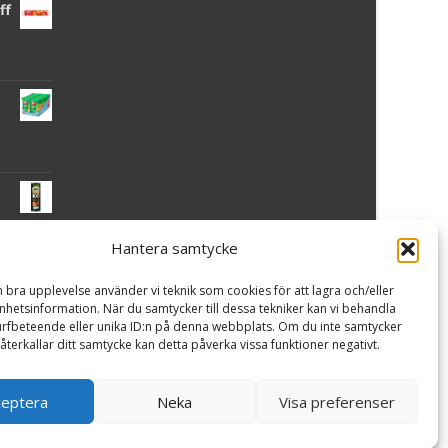
ff
Hantera samtycke
 -
n bra upplevelse använder vi teknik som cookies för att lagra och/eller
hetsinformation. När du samtycker till dessa tekniker kan vi behandla
rfbeteende eller unika ID:n på denna webbplats. Om du inte samtycker
återkallar ditt samtycke kan detta påverka vissa funktioner negativt.
ceptera
Neka
Visa preferenser
Powered by WordPress
, Theme
i-craft
by TemplatesNext.