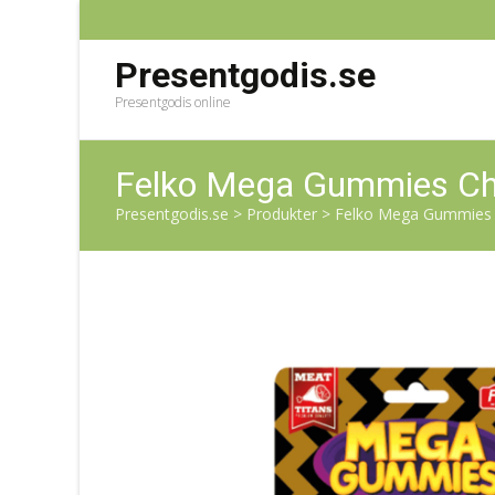
Presentgodis.se
Presentgodis online
Felko Mega Gummies Ch
Presentgodis.se
>
Produkter
>
Felko Mega Gummies 