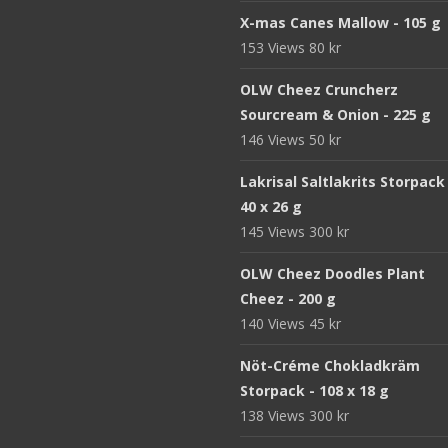
X-mas Canes Mallow - 105 g
153 Views
80
kr
OLW Cheez Cruncherz
Sourcream & Onion - 225 g
146 Views
50
kr
Lakrisal Saltlakrits Storpack
40 x 26 g
145 Views
300
kr
OLW Cheez Doodles Plant
Cheez - 200 g
140 Views
45
kr
Nöt-Créme Chokladkräm
Storpack - 108 x 18 g
138 Views
300
kr