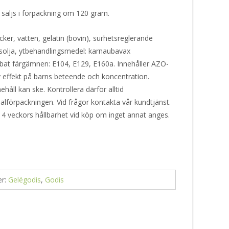
äljs i förpackning om 120 gram.
cker, vatten, gelatin (bovin), surhetsreglerande
solja, ytbehandlingsmedel: karnaubavax
bat färgämnen: E104, E129, E160a. Innehåller AZO-
effekt på barns beteende och koncentration.
håll kan ske. Kontrollera därför alltid
alförpackningen. Vid frågor kontakta vår kundtjänst.
 4 veckors hållbarhet vid köp om inget annat anges.
er:
Gelégodis
,
Godis