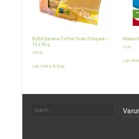
BUBS Banana Toffee Ovals Storpack –
Malaco 
12 x 90 g
10
kr
250
kr
Läs mer
Läs mera & köp
Search
Varu
for: