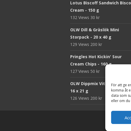
Lotus Biscoff Sandwich Bisco
Cream - 150 g
132 Views
30
kr
OLW Dill & Gräslök Mini
Storpack - 20 x 40 g
129 Views
200
kr
Pringles Hot Kickin' Sour
Cream Chips - 160 g
127 Views
50
kr
OLW Dippmix Vitlök Storpack
För att ge e
komma åt en
16 x 21 g
data som su
126 Views
200
kr
eller om du 
Ac