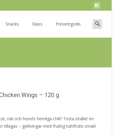
Search
Snacks
Glass
Presentgodis
for:
hicken Wings – 120 g
ze, rub och husets hemliga chili? Testa istället en
 tillagas – gelévingar med fruktig tuttifrutti-smak!