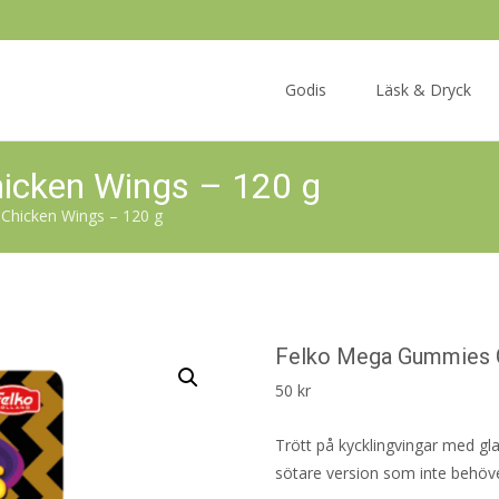
Skip
to
Godis
Läsk & Dryck
content
icken Wings – 120 g
Chicken Wings – 120 g
Felko Mega Gummies C
50
kr
Trött på kycklingvingar med gla
sötare version som inte behöver