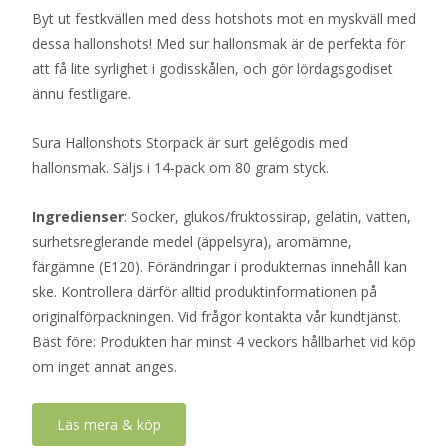
Byt ut festkvällen med dess hotshots mot en myskväll med
dessa hallonshots! Med sur hallonsmak är de perfekta för
att få lite syrlighet i godisskålen, och gör lördagsgodiset
ännu festligare.
Sura Hallonshots Storpack är surt gelégodis med
hallonsmak. Säljs i 14-pack om 80 gram styck.
Ingredienser
: Socker, glukos/fruktossirap, gelatin, vatten,
surhetsreglerande medel (äppelsyra), aromämne,
färgämne (E120). Förändringar i produkternas innehåll kan
ske. Kontrollera därför alltid produktinformationen på
originalförpackningen. Vid frågor kontakta vår kundtjänst.
Bäst före: Produkten har minst 4 veckors hållbarhet vid köp
om inget annat anges.
Läs mera & köp