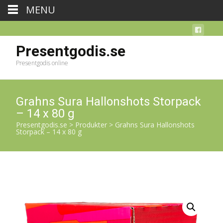
MENU
Presentgodis.se
Presentgodis online
Grahns Sura Hallonshots Storpack
– 14 x 80 g
Presentgodis.se
>
Produkter
>
Grahns Sura Hallonshots
Storpack – 14 x 80 g