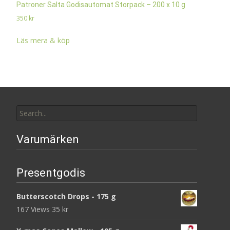
Patroner Salta Godisautomat Storpack – 200 x 10 g
350
kr
Läs mera & köp
Search
for:
Varumärken
Presentgodis
Butterscotch Drops - 175 g
167 Views
35
kr