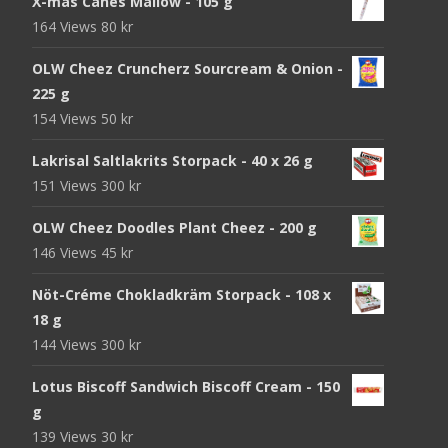
X-mas Canes Mallow - 105 g
164 Views
80
kr
OLW Cheez Cruncherz Sourcream & Onion -
225 g
154 Views
50
kr
Lakrisal Saltlakrits Storpack - 40 x 26 g
151 Views
300
kr
OLW Cheez Doodles Plant Cheez - 200 g
146 Views
45
kr
Nöt-Créme Chokladkräm Storpack - 108 x
18 g
144 Views
300
kr
Lotus Biscoff Sandwich Biscoff Cream - 150
g
139 Views
30
kr