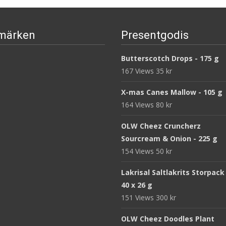
märken
Presentgodis
Butterscotch Drops - 175 g
167 Views
35
kr
X-mas Canes Mallow - 105 g
164 Views
80
kr
OLW Cheez Cruncherz
Sourcream & Onion - 225 g
154 Views
50
kr
Lakrisal Saltlakrits Storpack
40 x 26 g
151 Views
300
kr
OLW Cheez Doodles Plant