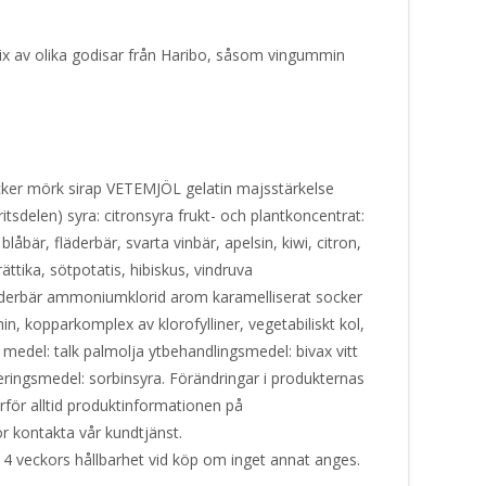
x av olika godisar från Haribo, såsom vingummin
ker mörk sirap VETEMJÖL gelatin majsstärkelse
ritsdelen) syra: citronsyra frukt- och plantkoncentrat:
 blåbär, fläderbär, svarta vinbär, apelsin, kiwi, citron,
ättika, sötpotatis, hibiskus, vindruva
läderbär ammoniumklorid arom karamelliserat socker
n, kopparkomplex av klorofylliner, vegetabiliskt kol,
medel: talk palmolja ytbehandlingsmedel: bivax vitt
ringsmedel: sorbinsyra. Förändringar i produkternas
ärför alltid produktinformationen på
or kontakta vår kundtjänst.
 4 veckors hållbarhet vid köp om inget annat anges.