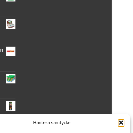
ff
Hantera samtycke
 -