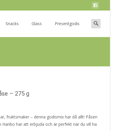
Search
Snacks
Glass
Presentgodis
for:
åse – 275 g
sar, fruktsmaker – denna godismix har då allt! Påsen
 Haribo har att erbjuda och är perfekt när du vill ha