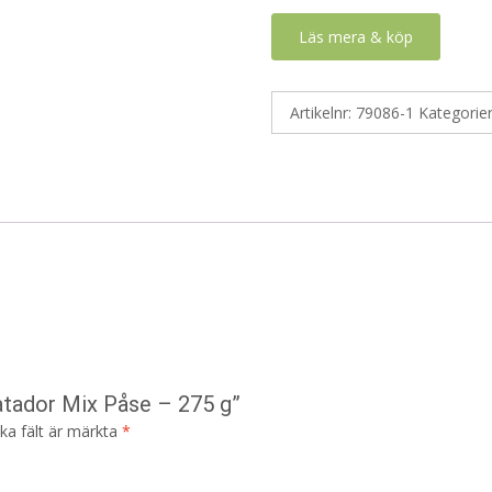
Läs mera & köp
Artikelnr:
79086-1
Kategorie
atador Mix Påse – 275 g”
ska fält är märkta
*