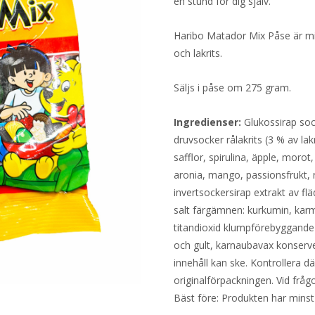
en stund för dig själv.
Haribo Matador Mix Påse är mi
och lakrits.
Säljs i påse om 275 gram.
Ingredienser:
Glukossirap soc
druvsocker rålakrits (3 % av lak
safflor, spirulina, äpple, morot,
aronia, mango, passionsfrukt, r
invertsockersirap extrakt av f
salt färgämnen: kurkumin, karmi
titandioxid klumpförebyggande 
och gult, karnaubavax konserve
innehåll kan ske. Kontrollera d
originalförpackningen. Vid fråg
Bäst före: Produkten har minst