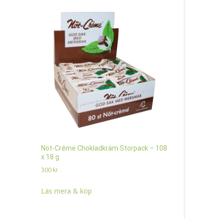
Nöt-Créme Chokladkräm Storpack – 108
Toblerone 
x 18 g
50 g
300
kr
400
kr
Läs mera & köp
Läs mera 