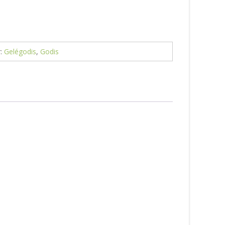
r:
Gelégodis
,
Godis