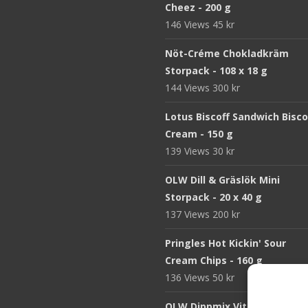
Cheez - 200 g
146 Views
45
kr
Nöt-Créme Chokladkräm
Storpack - 108 x 18 g
144 Views
300
kr
Lotus Biscoff Sandwich Bisco
Cream - 150 g
139 Views
30
kr
OLW Dill & Gräslök Mini
Storpack - 20 x 40 g
137 Views
200
kr
Pringles Hot Kickin' Sour
Cream Chips - 160 g
136 Views
50
kr
OLW Dippmix Vitlök Storpack