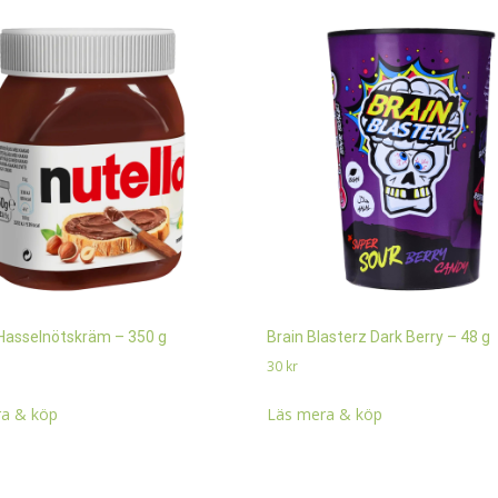
 Hasselnötskräm – 350 g
Brain Blasterz Dark Berry – 48 g
30
kr
a & köp
Läs mera & köp