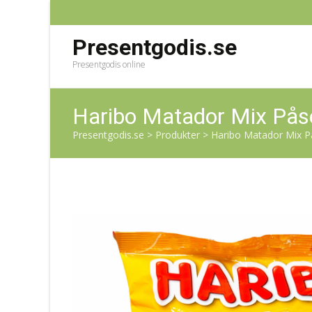
Presentgodis.se
Presentgodis online
Haribo Matador Mix Pås
Presentgodis.se
>
Produkter
>
Haribo Matador Mix P