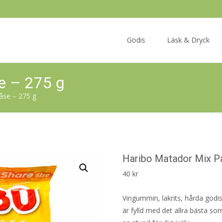
Skip
to
Godis
Läsk & Dryck
content
e – 275 g
åse – 275 g
Haribo Matador Mix P
40
kr
Vingummin, lakrits, hårda godi
är fylld med det allra bästa som