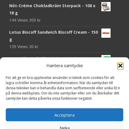
Nöt-Créme Chokladkräm Storpack - 108 x
18 g
144 Views
300
kr
Lotus Biscoff Sandwich Biscoff Cream - 150
g
139 Views
30
kr
OLW Dill & Gräslök Mini Storpack - 20 x 40 g
Hantera samtycke
137 Views
200
kr
Pringles Hot Kickin' Sour Cream Chips - 160
För att ge en bra upplevelse använder vi teknik som cookies för att
lagra och/eller komma åt enhetsinformation. När du samtycker till
g
dessa tekniker kan vi behandla data som surfbeteende eller unika ID:n
136 Views
50
kr
på denna webbplats. Om du inte samtycker eller om du återkallar ditt
samtycke kan detta påverka vissa funktioner negativt.
OLW Dippmix Vitlök Storpack - 16 x 21 g
134 Views
200
kr
Acceptera
Neka