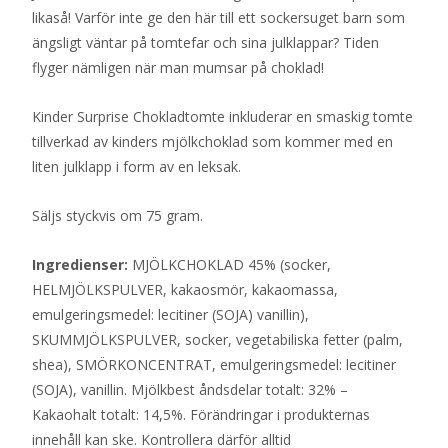
likaså! Varför inte ge den här till ett sockersuget barn som
ängsligt väntar på tomtefar och sina julklappar? Tiden
flyger nämligen när man mumsar på choklad!
Kinder Surprise Chokladtomte inkluderar en smaskig tomte
tillverkad av kinders mjölkchoklad som kommer med en
liten julklapp i form av en leksak.
Säljs styckvis om 75 gram.
Ingredienser:
MJÖLKCHOKLAD 45% (socker,
HELMJÖLKSPULVER, kakaosmör, kakaomassa,
emulgeringsmedel: lecitiner (SOJA) vanillin),
SKUMMJÖLKSPULVER, socker, vegetabiliska fetter (palm,
shea), SMÖRKONCENTRAT, emulgeringsmedel: lecitiner
(SOJA), vanillin. Mjölkbest åndsdelar totalt: 32% –
Kakaohalt totalt: 14,5%. Förändringar i produkternas
innehåll kan ske. Kontrollera därför alltid