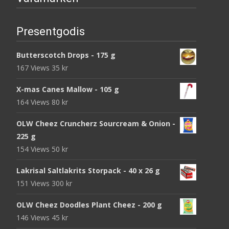
Presentgodis
Butterscotch Drops - 175 g
167 Views
35
kr
X-mas Canes Mallow - 105 g
164 Views
80
kr
OLW Cheez Cruncherz Sourcream & Onion -
225 g
154 Views
50
kr
Lakrisal Saltlakrits Storpack - 40 x 26 g
151 Views
300
kr
OLW Cheez Doodles Plant Cheez - 200 g
146 Views
45
kr