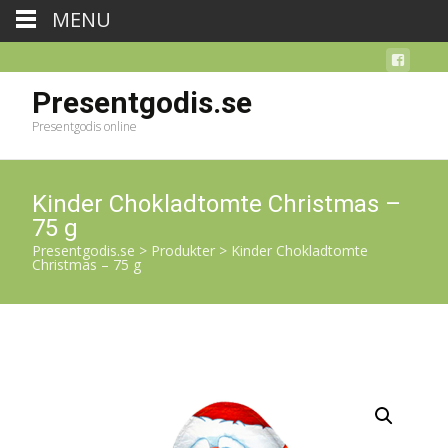
MENU
Presentgodis.se
Presentgodis online
Kinder Chokladtomte Christmas –
75 g
Presentgodis.se
>
Produkter
>
Kinder Chokladtomte
Christmas – 75 g