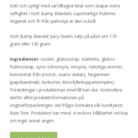
Sött och syrligt med väl tilltagna bitar som skapar extra
saftighet i Gott &amp Blandats superhärliga fruktmix.
Vegansk och fri från palmolja är den också!
Gott &amp Blandat Juicy Giants säljs på påse om 170
gram eller 130 gram.
Ingredienser:
socker, glukossirap, stärkelse, glukos-
fruktossirap, syror (citronsyra, vinsyra), naturliga aromer,
koncentrat från (morot, svarta vinbär), färgämnen
(paprikaextrakt, kurkumin, klorofyllinkopparkomplex).
Förändringar i produkternas innehåll kan ske. Kontrollera
därför alltid produktinformationen på
originalförpackningen. Vid frågor kontakta vår kundtjänst.
Bäst före: Produkten har minst 4 veckors hållbarhet vid köp
om inget annat anges.