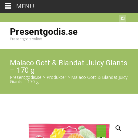
MENU
Presentgodis.se
Presentgodis online
Malaco Gott & Blandat Juicy Giants
– 170 g
Presentgodis.se
>
Produkter
>
Malaco Gott & Blandat Juicy
Giants – 170 g