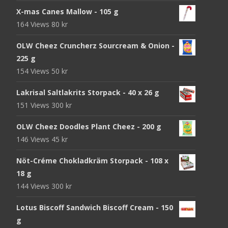
X-mas Canes Mallow - 105 g
164 Views
80
kr
OLW Cheez Cruncherz Sourcream & Onion -
225 g
154 Views
50
kr
Lakrisal Saltlakrits Storpack - 40 x 26 g
151 Views
300
kr
OLW Cheez Doodles Plant Cheez - 200 g
146 Views
45
kr
Nöt-Créme Chokladkräm Storpack - 108 x
18 g
144 Views
300
kr
Lotus Biscoff Sandwich Biscoff Cream - 150
g