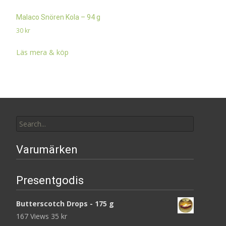
Malaco Snören Kola – 94 g
30
kr
Läs mera & köp
Search
for:
Varumärken
Presentgodis
Butterscotch Drops - 175 g
167 Views
35
kr