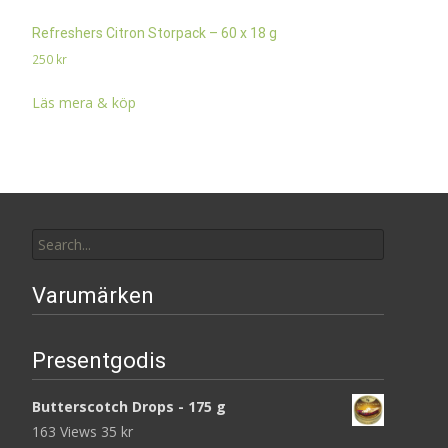
Refreshers Citron Storpack – 60 x 18 g
250
kr
Läs mera & köp
Search
for:
Varumärken
Presentgodis
Butterscotch Drops - 175 g
163 Views
35
kr