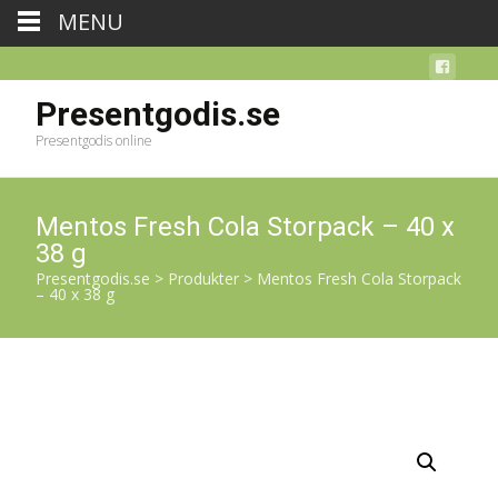
MENU
Presentgodis.se
Presentgodis online
Mentos Fresh Cola Storpack – 40 x
38 g
Presentgodis.se
>
Produkter
>
Mentos Fresh Cola Storpack
– 40 x 38 g