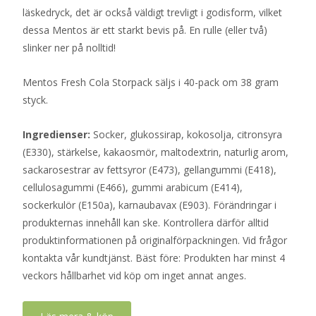
läskedryck, det är också väldigt trevligt i godisform, vilket
dessa Mentos är ett starkt bevis på. En rulle (eller två)
slinker ner på nolltid!
Mentos Fresh Cola Storpack säljs i 40-pack om 38 gram
styck.
Ingredienser:
Socker, glukossirap, kokosolja, citronsyra
(E330), stärkelse, kakaosmör, maltodextrin, naturlig arom,
sackarosestrar av fettsyror (E473), gellangummi (E418),
cellulosagummi (E466), gummi arabicum (E414),
sockerkulör (E150a), karnaubavax (E903). Förändringar i
produkternas innehåll kan ske. Kontrollera därför alltid
produktinformationen på originalförpackningen. Vid frågor
kontakta vår kundtjänst. Bäst före: Produkten har minst 4
veckors hållbarhet vid köp om inget annat anges.