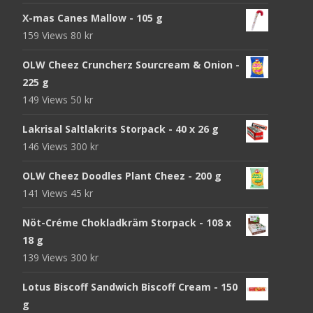
X-mas Canes Mallow - 105 g
159 Views
80
kr
OLW Cheez Cruncherz Sourcream & Onion -
225 g
149 Views
50
kr
Lakrisal Saltlakrits Storpack - 40 x 26 g
146 Views
300
kr
OLW Cheez Doodles Plant Cheez - 200 g
141 Views
45
kr
Nöt-Créme Chokladkräm Storpack - 108 x
18 g
139 Views
300
kr
Lotus Biscoff Sandwich Biscoff Cream - 150
g