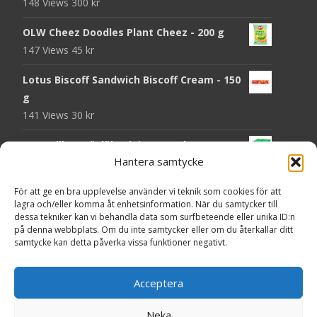
148 Views
300
kr
OLW Cheez Doodles Plant Cheez - 200 g
147 Views
45
kr
Lotus Biscoff Sandwich Biscoff Cream - 150
g
141 Views
30
kr
OLW Dill & Gräslök Mini Storpack - 20 x 40 g
Hantera samtycke
140 Views
200
kr
Pringles Hot Kickin' Sour Cream Chips - 160
För att ge en bra upplevelse använder vi teknik som cookies för att
lagra och/eller komma åt enhetsinformation. När du samtycker till
g
dessa tekniker kan vi behandla data som surfbeteende eller unika ID:n
138 Views
50
kr
på denna webbplats. Om du inte samtycker eller om du återkallar ditt
samtycke kan detta påverka vissa funktioner negativt.
OLW Dippmix Vitlök Storpack - 16 x 21 g
137 Views
200
kr
Acceptera
Neka