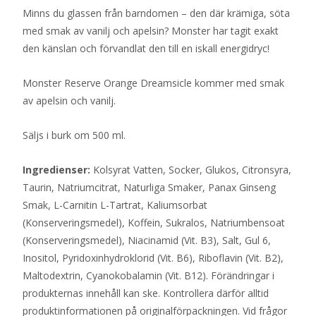
Minns du glassen från barndomen – den där krämiga, söta
med smak av vanilj och apelsin? Monster har tagit exakt
den känslan och förvandlat den till en iskall energidryc!
Monster Reserve Orange Dreamsicle kommer med smak
av apelsin och vanilj.
Säljs i burk om 500 ml.
Ingredienser:
Kolsyrat Vatten, Socker, Glukos, Citronsyra,
Taurin, Natriumcitrat, Naturliga Smaker, Panax Ginseng
Smak, L-Carnitin L-Tartrat, Kaliumsorbat
(Konserveringsmedel), Koffein, Sukralos, Natriumbensoat
(Konserveringsmedel), Niacinamid (Vit. B3), Salt, Gul 6,
Inositol, Pyridoxinhydroklorid (Vit. B6), Riboflavin (Vit. B2),
Maltodextrin, Cyanokobalamin (Vit. B12). Förändringar i
produkternas innehåll kan ske. Kontrollera därför alltid
produktinformationen på originalförpackningen. Vid frågor