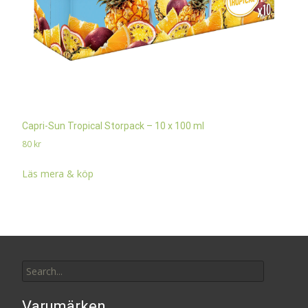
Capri-Sun Tropical Storpack – 10 x 100 ml
80
kr
Läs mera & köp
Search
for:
Varumärken