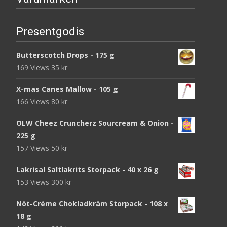
Presentgodis
Butterscotch Drops - 175 g
169 Views
35
kr
X-mas Canes Mallow - 105 g
166 Views
80
kr
OLW Cheez Cruncherz Sourcream & Onion -
225 g
157 Views
50
kr
Lakrisal Saltlakrits Storpack - 40 x 26 g
153 Views
300
kr
Nöt-Créme Chokladkräm Storpack - 108 x
18 g