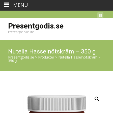
MENU
Presentgodis.se
Presentgodis online
Nutella Hasselnötskräm – 350 g
Presentgodis.se
>
Produkter
>
Nutella Hasselnötskräm –
350 g