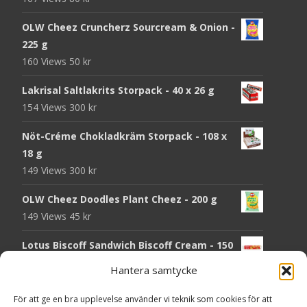
OLW Cheez Cruncherz Sourcream & Onion -
225 g
160 Views
50
kr
Lakrisal Saltlakrits Storpack - 40 x 26 g
154 Views
300
kr
Nöt-Créme Chokladkräm Storpack - 108 x
18 g
149 Views
300
kr
OLW Cheez Doodles Plant Cheez - 200 g
149 Views
45
kr
Lotus Biscoff Sandwich Biscoff Cream - 150
g
Hantera samtycke
143 Views
30
kr
För att ge en bra upplevelse använder vi teknik som cookies för att