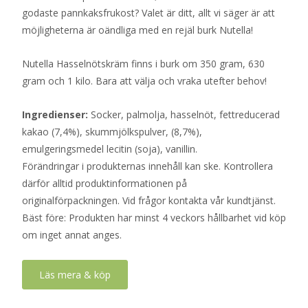
godaste pannkaksfrukost? Valet är ditt, allt vi säger är att
möjligheterna är oändliga med en rejäl burk Nutella!
Nutella Hasselnötskräm finns i burk om 350 gram, 630
gram och 1 kilo. Bara att välja och vraka utefter behov!
Ingredienser:
Socker, palmolja, hasselnöt, fettreducerad
kakao (7,4%), skummjölkspulver, (8,7%),
emulgeringsmedel lecitin (soja), vanillin.
Förändringar i produkternas innehåll kan ske. Kontrollera
därför alltid produktinformationen på
originalförpackningen. Vid frågor kontakta vår kundtjänst.
Bäst före: Produkten har minst 4 veckors hållbarhet vid köp
om inget annat anges.
Läs mera & köp