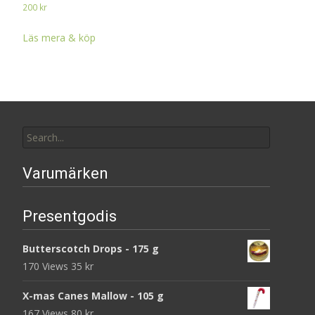
200
kr
Läs mera & köp
Search
for:
Varumärken
Presentgodis
Butterscotch Drops - 175 g
170 Views
35
kr
X-mas Canes Mallow - 105 g
167 Views
80
kr