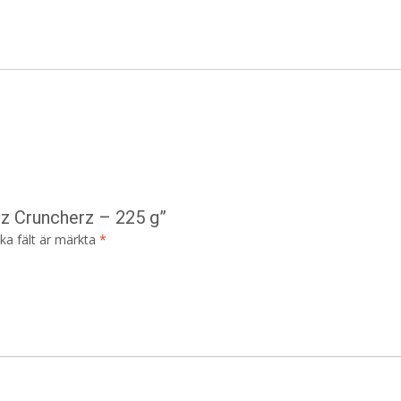
ez Cruncherz – 225 g”
ska fält är märkta
*