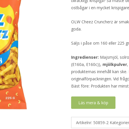
tillräckligt krispiga? Så måste d
ostbågar i en mycket krispigare
OLW Cheez Cruncherz är smakri
goda.
Säljs i påse om 160 eller 225 
Ingredienser:
Majsmjöl, solr
(E160a, E160c)),
mjölkpulver
,
produkternas innehåll kan ske. 
originalförpackningen. Vid fråg
Bäst före: Produkten har minst
Läs mera & köp
Artikelnr:
50859-2
Kategorie