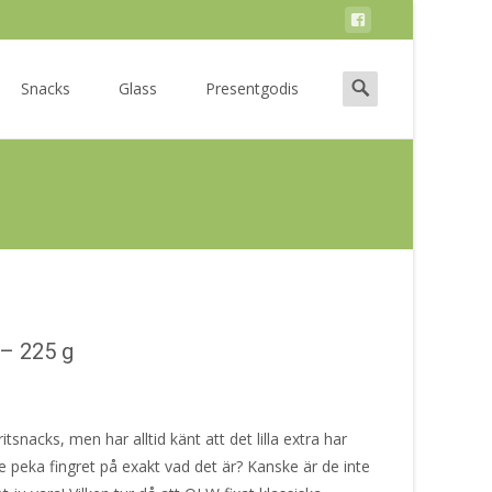
Search
Snacks
Glass
Presentgodis
for:
– 225 g
tsnacks, men har alltid känt att det lilla extra har
 peka fingret på exakt vad det är? Kanske är de inte