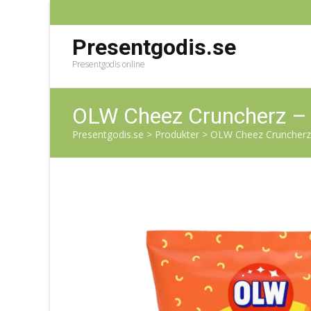
Presentgodis.se
Presentgodis online
OLW Cheez Cruncherz –
Presentgodis.se
>
Produkter
>
OLW Cheez Cruncherz