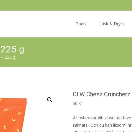
Skip
to
Godis
Läsk & Dryck
content
 225 g
 – 225 g
OLW Cheez Cruncherz 
50
kr
Är ostkrokar ditt absoluta favori
saknats? Och du kan liksom inte