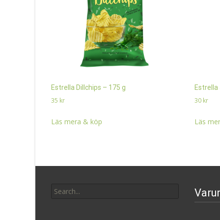
Estrella Dillchips – 175 g
Estrella
35
kr
30
kr
Läs mera & köp
Läs mer
Search
Varu
for: