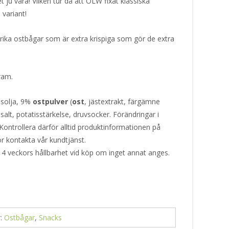
et ju vara! Vilken tur då att OLW fixat klassiska
 variant!
ka ostbågar som är extra krispiga som gör de extra
gram.
osolja, 9%
ostpulver
(
ost
, jästextrakt, färgämne
 salt, potatisstärkelse, druvsocker. Förändringar i
Kontrollera därför alltid produktinformationen på
or kontakta vår kundtjänst.
 4 veckors hållbarhet vid köp om inget annat anges.
r:
Ostbågar
,
Snacks