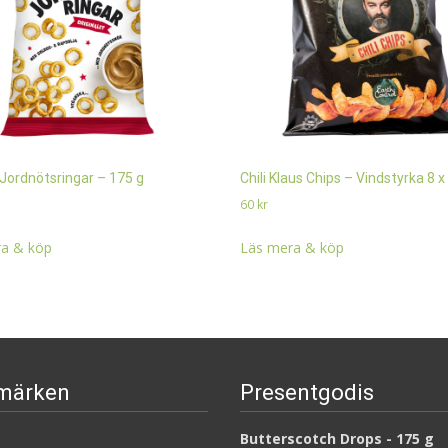
 Jordnötsringar – 175 g
Chili Klaus Chips – Vindstyrka 8 x
60
kr
a & köp
Läs mera & köp
märken
Presentgodis
Butterscotch Drops - 175 g