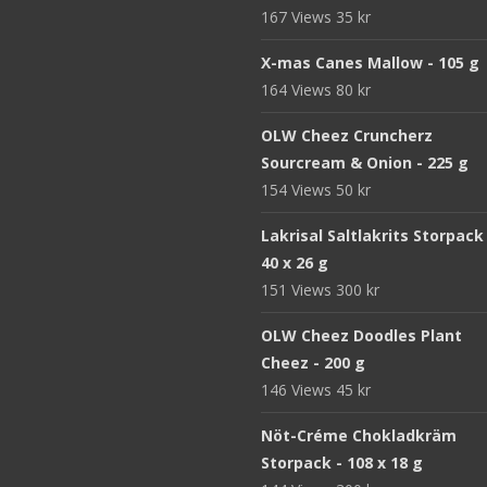
167 Views
35
kr
X-mas Canes Mallow - 105 g
164 Views
80
kr
OLW Cheez Cruncherz
Sourcream & Onion - 225 g
154 Views
50
kr
Lakrisal Saltlakrits Storpack
40 x 26 g
151 Views
300
kr
OLW Cheez Doodles Plant
Cheez - 200 g
146 Views
45
kr
Nöt-Créme Chokladkräm
Storpack - 108 x 18 g