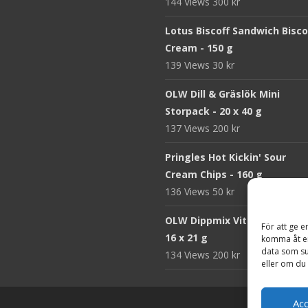
144 Views
300
kr
Lotus Biscoff Sandwich Bisco
Cream - 150 g
139 Views
30
kr
OLW Dill & Gräslök Mini
Storpack - 20 x 40 g
137 Views
200
kr
Pringles Hot Kickin' Sour
Cream Chips - 160 g
136 Views
50
kr
OLW Dippmix Vitlök Storpack
För att ge e
16 x 21 g
komma åt en
data som su
134 Views
200
kr
eller om du 
Ac