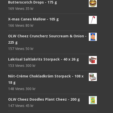
Butterscotch Drops - 175 g
169 Views
35
kr
X-mas Canes Mallow - 105 g
166 Views
80
kr
OLW Cheez Cruncherz Sourcream & Onion -
225 g
157 Views
50
kr
Lakrisal Saltlakrits Storpack - 40 x 26 g
153 Views
300
kr
Nöt-Créme Chokladkräm Storpack - 108 x
18 g
148 Views
300
kr
OLW Cheez Doodles Plant Cheez - 200 g
147 Views
45
kr