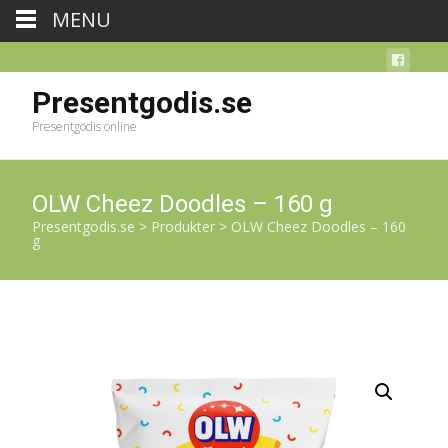
MENU
Presentgodis.se
Presentgodis online
OLW Cheez Doodles – 160 g
Presentgodis.se
>
Produkter
>
OLW Cheez Doodles – 160
g