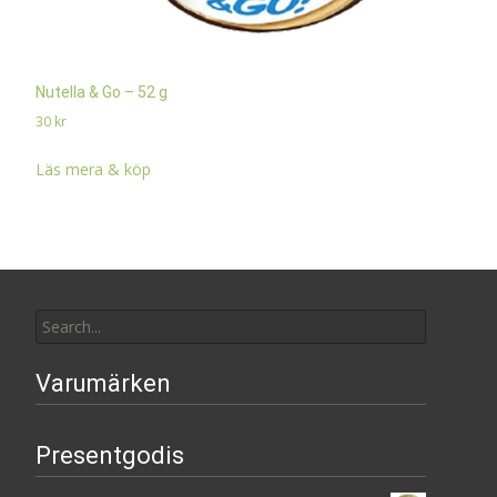
Nutella & Go – 52 g
30
kr
Läs mera & köp
Search
for:
Varumärken
Presentgodis