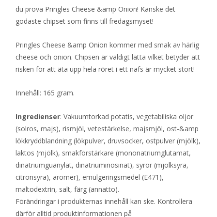
du prova Pringles Cheese &amp Onion! Kanske det
godaste chipset som finns till fredagsmyset!
Pringles Cheese &amp Onion kommer med smak av härlig
cheese och onion. Chipsen är väldigt lätta vilket betyder att
risken för att äta upp hela röret i ett nafs är mycket stort!
Innehåll: 165 gram.
Ingredienser
: Vakuumtorkad potatis, vegetabiliska oljor
(solros, majs), rismjöl, vetestärkelse, majsmjöl, ost-&amp
lökkryddblandning (lökpulver, druvsocker, ostpulver (mjölk),
laktos (mjölk), smakförstärkare (mononatriumglutamat,
dinatriumguanylat, dinatriuminosinat), syror (mjölksyra,
citronsyra), aromer), emulgeringsmedel (E471),
maltodextrin, salt, färg (annatto).
Förändringar i produkternas innehåll kan ske. Kontrollera
därför alltid produktinformationen på