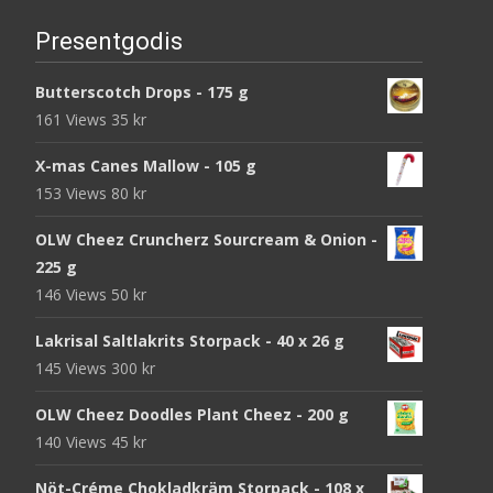
Presentgodis
Butterscotch Drops - 175 g
161 Views
35
kr
X-mas Canes Mallow - 105 g
153 Views
80
kr
OLW Cheez Cruncherz Sourcream & Onion -
225 g
146 Views
50
kr
Lakrisal Saltlakrits Storpack - 40 x 26 g
145 Views
300
kr
OLW Cheez Doodles Plant Cheez - 200 g
140 Views
45
kr
Nöt-Créme Chokladkräm Storpack - 108 x