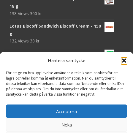
18 g
138 Views
300
kr
Lotus Biscoff Sandwich Biscoff Cream - 150
g
132 Views
30
kr
OLW Dill & Gräslök Mini Storpack - 20 x 40 g
Hantera samtycke
129 Views
200
kr
Pringles Hot Kickin' Sour Cream Chips - 160
För att ge en bra upplevelse använder vi teknik som cookies för att
lagra och/eller komma åt enhetsinformation. När du samtycker till
g
dessa tekniker kan vi behandla data som surfbeteende eller unika ID:n
127 Views
50
kr
på denna webbplats. Om du inte samtycker eller om du återkallar ditt
samtycke kan detta påverka vissa funktioner negativt.
OLW Dippmix Vitlök Storpack - 16 x 21 g
126 Views
200
kr
Acceptera
Neka