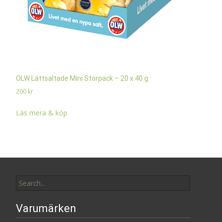
OLW Lättsaltade Mini Storpack – 20 x 40 g
200
kr
Läs mera & köp
Search
for:
Varumärken