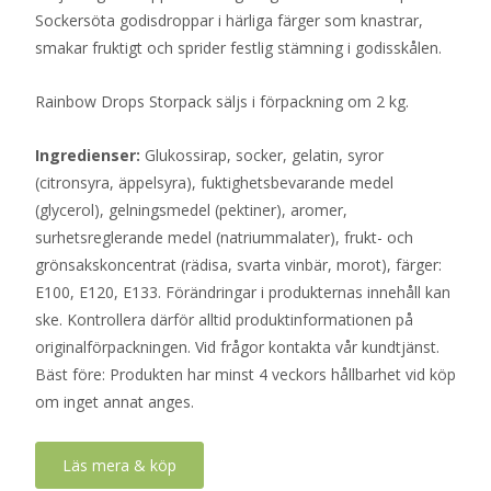
Sockersöta godisdroppar i härliga färger som knastrar,
smakar fruktigt och sprider festlig stämning i godisskålen.
Rainbow Drops Storpack säljs i förpackning om 2 kg.
Ingredienser:
Glukossirap, socker, gelatin, syror
(citronsyra, äppelsyra), fuktighetsbevarande medel
(glycerol), gelningsmedel (pektiner), aromer,
surhetsreglerande medel (natriummalater), frukt- och
grönsakskoncentrat (rädisa, svarta vinbär, morot), färger:
E100, E120, E133. Förändringar i produkternas innehåll kan
ske. Kontrollera därför alltid produktinformationen på
originalförpackningen. Vid frågor kontakta vår kundtjänst.
Bäst före: Produkten har minst 4 veckors hållbarhet vid köp
om inget annat anges.
Läs mera & köp