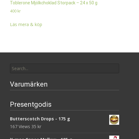
Toblerone Mjölkchoklad Storpack – 24 x 50 g
400
kr
Läs mera & köp
Search
for:
Varumärken
Presentgodis
Butterscotch Drops - 175 g
167 Views
35
kr