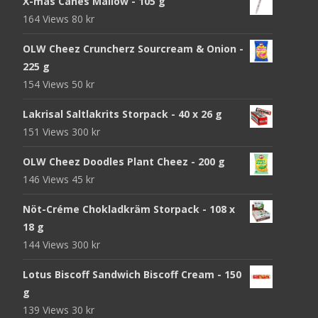
X-mas Canes Mallow - 105 g
164 Views
80
kr
OLW Cheez Cruncherz Sourcream & Onion -
225 g
154 Views
50
kr
Lakrisal Saltlakrits Storpack - 40 x 26 g
151 Views
300
kr
OLW Cheez Doodles Plant Cheez - 200 g
146 Views
45
kr
Nöt-Créme Chokladkräm Storpack - 108 x
18 g
144 Views
300
kr
Lotus Biscoff Sandwich Biscoff Cream - 150
g
139 Views
30
kr