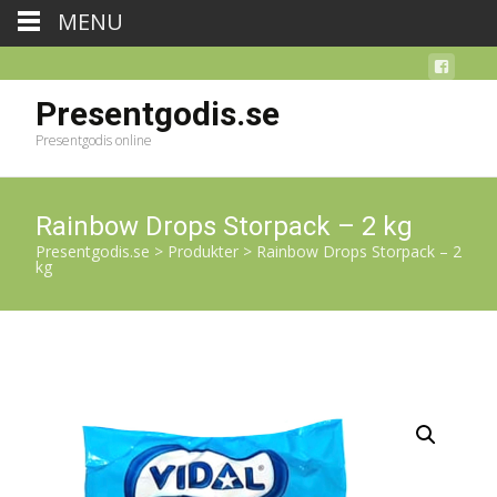
MENU
Presentgodis.se
Presentgodis online
Rainbow Drops Storpack – 2 kg
Presentgodis.se
>
Produkter
>
Rainbow Drops Storpack – 2
kg