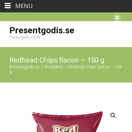
MENU
Presentgodis.se
Presentgodis online
Redhead Chips Bacon – 150 g
Presentgodis.se
>
Produkter
>
Redhead Chips Bacon – 150
g