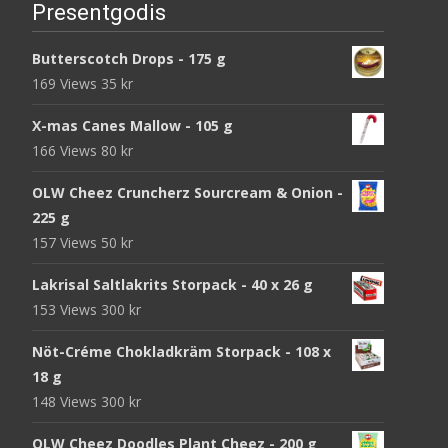
Presentgodis
Butterscotch Drops - 175 g
169 Views
35
kr
X-mas Canes Mallow - 105 g
166 Views
80
kr
OLW Cheez Cruncherz Sourcream & Onion -
225 g
157 Views
50
kr
Lakrisal Saltlakrits Storpack - 40 x 26 g
153 Views
300
kr
Nöt-Créme Chokladkräm Storpack - 108 x
18 g
148 Views
300
kr
OLW Cheez Doodles Plant Cheez - 200 g