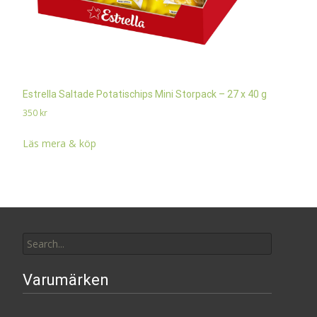
Estrella Saltade Potatischips Mini Storpack – 27 x 40 g
350
kr
Läs mera & köp
Search
for:
Varumärken