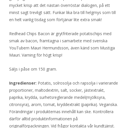
mycket krisp att det nästan överröstar dialogen, på ett
minst sagt trevligt sätt. Funkar lika bra till helgmys som till
en helt vanlig tisdag som förtjänar lite extra smak!
Redhead Chips Bacon är grytfriterade potatischips med
smak av bacon, framtagna i samarbete med svenska
YouTubern Mauri Hermundsson, även känd som Mustiga
Mauri. Varning för högt krisp!
Säljs i påse om 150 gram.
Ingredienser:
Potatis, solrosolja och rapsolja i varierande
proportioner, maltodextrin, salt, socker, jästextrakt,
paprika, krydda, surhetsreglerande medel(mjölksyra,
citronsyra), arom, tomat, kryddextrakt (paprika). Veganska.
Förändringar i produkternas innehåll kan ske. Kontrollera
därför alltid produktinformationen på
originalförpackningen. Vid frågor kontakta vår kundtjänst.