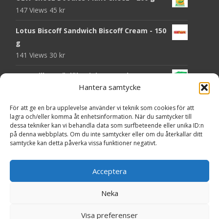
147 Views
45
kr
Lotus Biscoff Sandwich Biscoff Cream - 150
g
141 Views
30
kr
OLW Dill & Gräslök Mini Storpack - 20 x 40 g
Hantera samtycke
140 Views
200
kr
Pringles Hot Kickin' Sour Cream Chips - 160
För att ge en bra upplevelse använder vi teknik som cookies för att
lagra och/eller komma åt enhetsinformation. När du samtycker till
g
dessa tekniker kan vi behandla data som surfbeteende eller unika ID:n
138 Views
50
kr
på denna webbplats. Om du inte samtycker eller om du återkallar ditt
samtycke kan detta påverka vissa funktioner negativt.
OLW Dippmix Vitlök Storpack - 16 x 21 g
137 Views
200
kr
Acceptera
Neka
Copyright © Presentgodis.se
Visa preferenser
Powered by WordPress
, Theme
i-craft
by TemplatesNext.