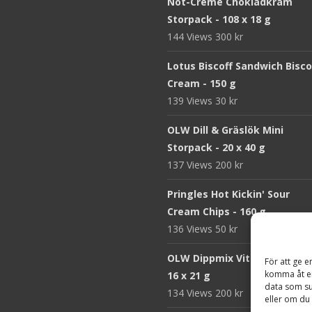
Nöt-Créme Chokladkräm
Storpack - 108 x 18 g
144 Views
300
kr
Lotus Biscoff Sandwich Bisco
Cream - 150 g
139 Views
30
kr
OLW Dill & Gräslök Mini
Storpack - 20 x 40 g
137 Views
200
kr
Pringles Hot Kickin' Sour
Cream Chips - 160 g
136 Views
50
kr
OLW Dippmix Vitlök Storpack
För att ge e
komma åt en
16 x 21 g
data som su
134 Views
200
kr
eller om du 