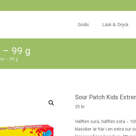
Skip
to
Godis
Läsk & Dryck
content
 – 99 g
me – 99 g
Sour Patch Kids Extre
35
kr
Hälften sura, hälften söta – 
klassiker är här i en extra su