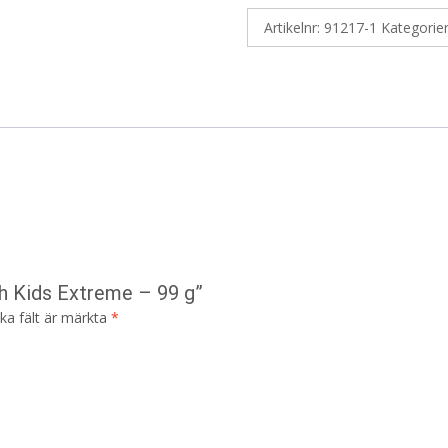
Artikelnr:
91217-1
Kategorie
ch Kids Extreme – 99 g”
ska fält är märkta
*