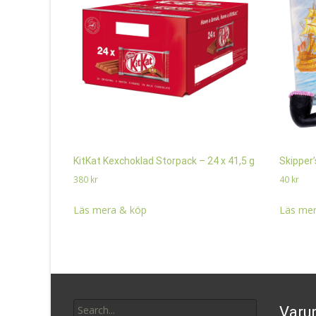
KitKat Kexchoklad Storpack – 24 x 41,5 g
Skipper’
380
kr
40
kr
Läs mera & köp
Läs mer
Search
Varu
for: