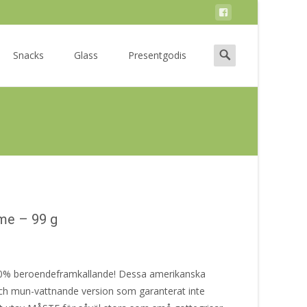
Search
Snacks
Glass
Presentgodis
for:
me – 99 g
100% beroendeframkallande! Dessa amerikanska
r och mun-vattnande version som garanterat inte