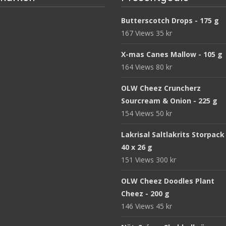
Butterscotch Drops - 175 g
167 Views
35
kr
X-mas Canes Mallow - 105 g
164 Views
80
kr
OLW Cheez Cruncherz
Sourcream & Onion - 225 g
154 Views
50
kr
Lakrisal Saltlakrits Storpack
40 x 26 g
151 Views
300
kr
OLW Cheez Doodles Plant
Cheez - 200 g
146 Views
45
kr