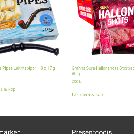
s Pipes Lakritspipor – 8 x 17 g
Grahns Sura Hallonshots Storpac
80 g
200
kr
a & köp
Läs mera & köp
märken
Presentgodis