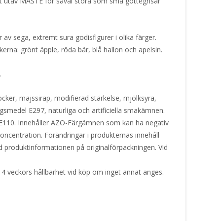
nt utav MÅSTE för såväl stora som små gottegrisar
av sega, extremt sura godisfigurer i olika färger.
rna: grönt äpple, röda bär, blå hallon och apelsin.
m.
cker, majssirap, modifierad stärkelse, mjölksyra,
ngsmedel E297, naturliga och artificiella smakämnen.
E110. Innehåller AZO-Färgämnen som kan ha negativ
oncentration. Förändringar i produkternas innehåll
tid produktinformationen på originalförpackningen. Vid
 4 veckors hållbarhet vid köp om inget annat anges.