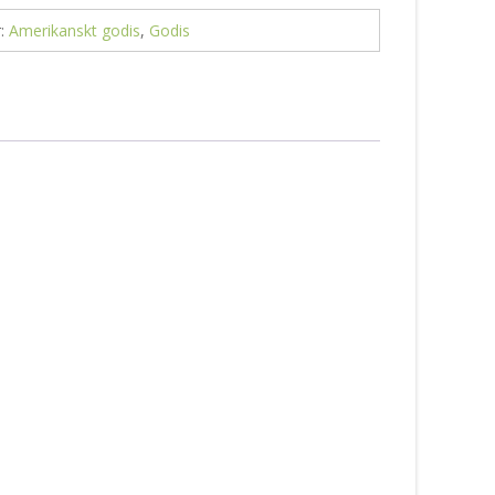
r:
Amerikanskt godis
,
Godis