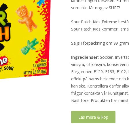
lämnar någon besviken. Ett re
som inte får nog av SURT!
Sour Patch Kids Extreme består 
Sour Patch Kids kommer i smake
Säljs i förpackning om 99 gra
Ingredienser:
Socker, Invertso
vinsyra, citronsyra, konserveri
Färgämnen E129, E133, E102, 
effekt på barns beteende och k
kan ske. Kontrollera därför all
frågor kontakta vår kundtjänst.
Bäst före: Produkten har minst
Läs mera & köp