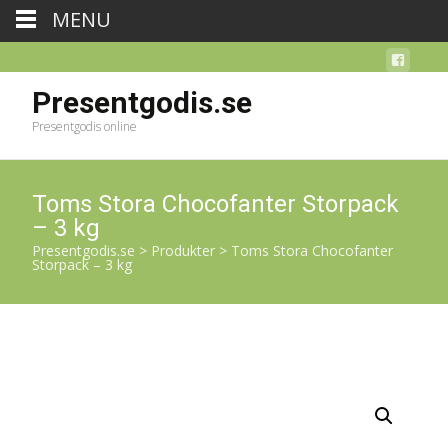
MENU
Presentgodis.se
Presentgodis online
Toms Stora Chocofanter Storpack
– 3 kg
Presentgodis.se
>
Produkter
>
Toms Stora Chocofanter
Storpack – 3 kg