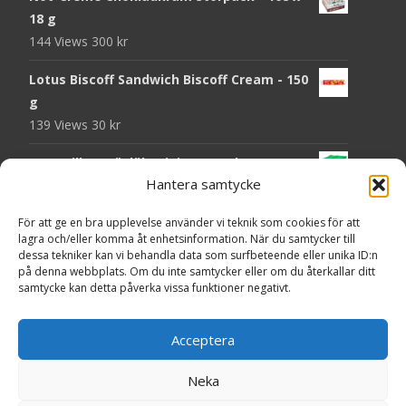
18 g
144 Views
300
kr
Lotus Biscoff Sandwich Biscoff Cream - 150
g
139 Views
30
kr
OLW Dill & Gräslök Mini Storpack - 20 x 40 g
Hantera samtycke
137 Views
200
kr
Pringles Hot Kickin' Sour Cream Chips - 160
För att ge en bra upplevelse använder vi teknik som cookies för att
lagra och/eller komma åt enhetsinformation. När du samtycker till
g
dessa tekniker kan vi behandla data som surfbeteende eller unika ID:n
136 Views
50
kr
på denna webbplats. Om du inte samtycker eller om du återkallar ditt
samtycke kan detta påverka vissa funktioner negativt.
OLW Dippmix Vitlök Storpack - 16 x 21 g
134 Views
200
kr
Acceptera
Neka