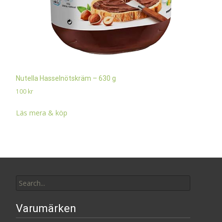
Nutella Hasselnötskräm – 630 g
100
kr
Läs mera & köp
Search
for:
Varumärken