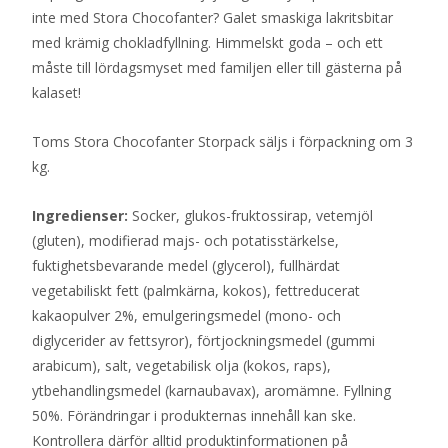
inte med Stora Chocofanter? Galet smaskiga lakritsbitar
med krämig chokladfyllning. Himmelskt goda – och ett
måste till lördagsmyset med familjen eller till gästerna på
kalaset!
Toms Stora Chocofanter Storpack säljs i förpackning om 3
kg.
Ingredienser:
Socker, glukos-fruktossirap, vetemjöl
(gluten), modifierad majs- och potatisstärkelse,
fuktighetsbevarande medel (glycerol), fullhärdat
vegetabiliskt fett (palmkärna, kokos), fettreducerat
kakaopulver 2%, emulgeringsmedel (mono- och
diglycerider av fettsyror), förtjockningsmedel (gummi
arabicum), salt, vegetabilisk olja (kokos, raps),
ytbehandlingsmedel (karnaubavax), aromämne. Fyllning
50%. Förändringar i produkternas innehåll kan ske.
Kontrollera därför alltid produktinformationen på