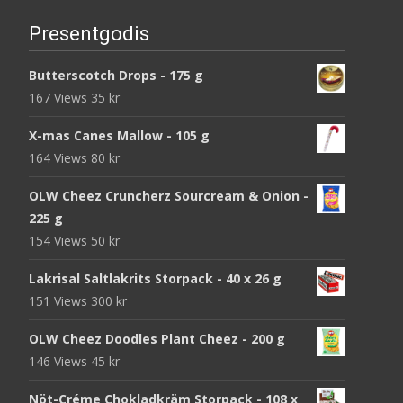
Presentgodis
Butterscotch Drops - 175 g
167 Views
35
kr
X-mas Canes Mallow - 105 g
164 Views
80
kr
OLW Cheez Cruncherz Sourcream & Onion -
225 g
154 Views
50
kr
Lakrisal Saltlakrits Storpack - 40 x 26 g
151 Views
300
kr
OLW Cheez Doodles Plant Cheez - 200 g
146 Views
45
kr
Nöt-Créme Chokladkräm Storpack - 108 x