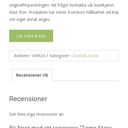
originalförpackningen. Vid frågor kontakta vår kundtjänst.
Bäst före: Produkten har minst 4 veckors hållbarhet vid köp
om inget annat anges.
Läs mera & köp
Artikelnr:
109624-1
Kategorier:
Choklad
,
Godis
Recensioner (0)
Recensioner
Det finns inga recensioner än.
Bli först med att recensera ”Toms Stora