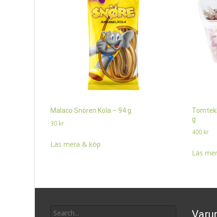
Malaco Snören Kola – 94 g
Tomtekl
g
30
kr
400
kr
Läs mera & köp
Läs mer
Search
Varu
for: