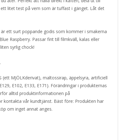
u äter. Perfekt att hälla direkt i käften, dela ut till
t litet test på vem som är tuffast i gänget. Låt det
är ett surt poppande godis som kommer i smakerna
 Raspberry. Passar fint till filmkväll, kalas eller
liten syrlig chock!
m.
ett MJÖLKderivat), maltossirap, äppelsyra, artificiell
g (E129, E102, E133, E171). Förändringar i produkternas
ärför alltid produktinformationen på
or kontakta vår kundtjänst. Bäst före: Produkten har
 köp om inget annat anges.