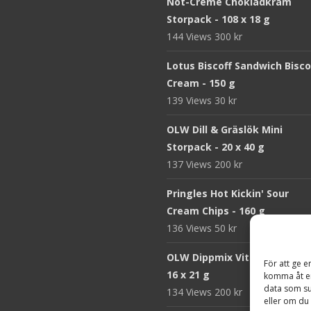
Nöt-Créme Chokladkräm
Storpack - 108 x 18 g
144 Views
300
kr
Lotus Biscoff Sandwich Bisco
Cream - 150 g
139 Views
30
kr
OLW Dill & Gräslök Mini
Storpack - 20 x 40 g
137 Views
200
kr
Pringles Hot Kickin' Sour
Cream Chips - 160 g
136 Views
50
kr
OLW Dippmix Vitlök Storpack
För att ge e
16 x 21 g
komma åt en
data som su
134 Views
200
kr
eller om du 