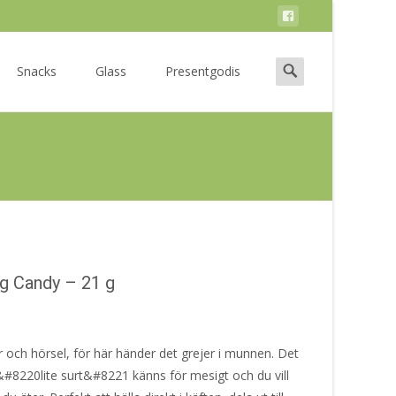
Search
Snacks
Glass
Presentgodis
for:
g Candy – 21 g
och hörsel, för här händer det grejer i munnen. Det
 &#8220lite surt&#8221 känns för mesigt och du vill