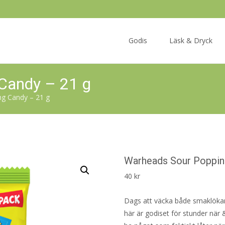
Skip
to
Godis
Läsk & Dryck
content
Candy – 21 g
g Candy – 21 g
Warheads Sour Poppin
40
kr
Dags att väcka både smaklökar 
här är godiset för stunder när