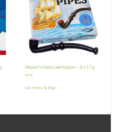
g
Skipper’s Pipes Lakritspipor – 8 x 17 g
Lion Choco 
40
kr
350
kr
Läs mera & köp
Läs mera 