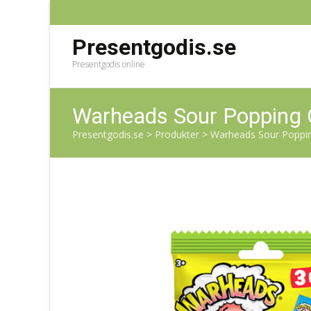
Presentgodis.se
Presentgodis online
Warheads Sour Popping 
Presentgodis.se
>
Produkter
>
Warheads Sour Poppin