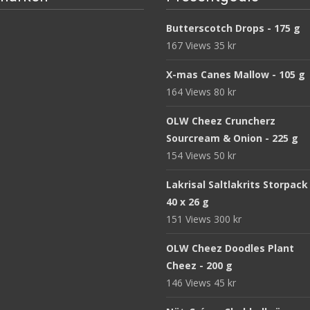
Butterscotch Drops - 175 g
167 Views
35
kr
X-mas Canes Mallow - 105 g
164 Views
80
kr
OLW Cheez Cruncherz
Sourcream & Onion - 225 g
154 Views
50
kr
Lakrisal Saltlakrits Storpack
40 x 26 g
151 Views
300
kr
OLW Cheez Doodles Plant
Cheez - 200 g
146 Views
45
kr