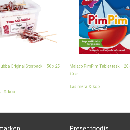
ubba Original Storpack – 50 x 25
Malaco PimPim Tablettask – 20 
10
kr
Läs mera & köp
a & köp
märken
Presentgodis