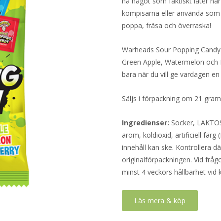
ha något som faktiskt låter när d
kompisarna eller använda som et
poppa, fräsa och överraska!
Warheads Sour Popping Candy 
Green Apple, Watermelon och Blue
bara när du vill ge vardagen en 
Säljs i förpackning om 21 gra
Ingredienser:
Socker, LAKTOS (
arom, koldioxid, artificiell fär
innehåll kan ske. Kontrollera d
originalförpackningen. Vid fråg
minst 4 veckors hållbarhet vid
Läs mera & köp