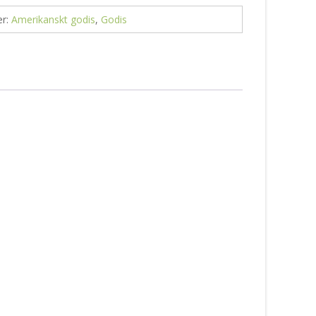
er:
Amerikanskt godis
,
Godis