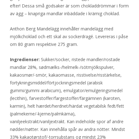
efter! Dessa små godsaker är som chokladdrömmar i form
av ägg – knapriga mandlar inbäddade i krämig choklad.
Anthon Berg Mandelägg innehåller mandelägg med
mjölkchoklad och ett skal av sockerdragé. Levereras i påse
om 80 gram respektive 275 gram.
Ingredienser:
Sukker/socker, ristede mandler/rostade
mandlar 28%, sødmælks-/helmelk-/sötmjölkspulver,
kakaosmør/-smör, kakaomasse, risstivelse/risstärkelse,
fortykningsmiddel/förtjockningsmedel (arabisk
gummi/gummi arabicum), emulgator/emulgeringsmedel
(lecithin), farvestoffer/fargestoffer/färgämnen (karoten,
karmin), helt hærdet/herdnet/härdat vegetabilsk fedt/fett
(palmekerne/-kjerne/palmkärna),
vaniljeekstrakt/vaniljextrakt. Kan indeholde spor af andre
nødder/nøtter. Kan innehålla spår av andra nötter. Mindst
33% kakaotørstof/-torrsubstans og mindst 23%