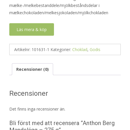
mælke-/melkebestanddele/mjölkbeståndsdelar i
mælkechokoladen/melkesjokoladen/mjölkchokladen
Läs mera & köp
Artikelnr:
101631-1
Kategorier:
Choklad
,
Godis
Recensioner (0)
Recensioner
Det finns inga recensioner än.
Bli först med att recensera ”Anthon Berg
Mandelägg – 275 g”