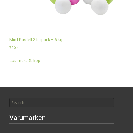
Mint Pastell Storpack – 5 kg
750
kr
Läs mera & köp
Search
for:
Varumärken