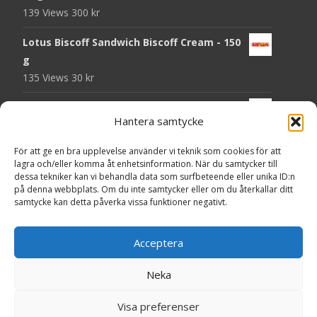
139 Views
300
kr
Lotus Biscoff Sandwich Biscoff Cream - 150
g
135 Views
30
kr
OLW Dill & Gräslök Mini Storpack - 20 x 40 g
Hantera samtycke
131 Views
200
kr
För att ge en bra upplevelse använder vi teknik som cookies för att
Pringles Hot Kickin' Sour Cream Chips - 160
lagra och/eller komma åt enhetsinformation. När du samtycker till
g
dessa tekniker kan vi behandla data som surfbeteende eller unika ID:n
130 Views
50
kr
på denna webbplats. Om du inte samtycker eller om du återkallar ditt
samtycke kan detta påverka vissa funktioner negativt.
OLW Dippmix Vitlök Storpack - 16 x 21 g
129 Views
200
kr
Acceptera
Neka
Copyright © Presentgodis.se
Visa preferenser
Powered by WordPress
, Theme
i-craft
by TemplatesNext.