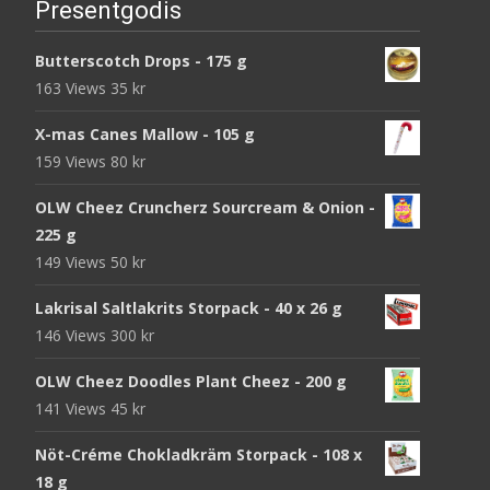
Presentgodis
Butterscotch Drops - 175 g
163 Views
35
kr
X-mas Canes Mallow - 105 g
159 Views
80
kr
OLW Cheez Cruncherz Sourcream & Onion -
225 g
149 Views
50
kr
Lakrisal Saltlakrits Storpack - 40 x 26 g
146 Views
300
kr
OLW Cheez Doodles Plant Cheez - 200 g
141 Views
45
kr
Nöt-Créme Chokladkräm Storpack - 108 x
18 g