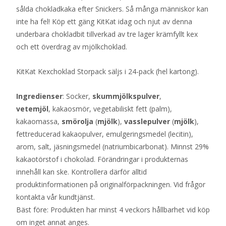
sålda chokladkaka efter Snickers. Så många människor kan
inte ha fel! Köp ett gäng KitKat idag och njut av denna
underbara chokladbit tillverkad av tre lager krämfyllt kex
och ett överdrag av mjölkchoklad.
KitKat Kexchoklad Storpack säljs i 24-pack (hel kartong).
Ingredienser
: Socker,
skummjölkspulver
,
vetemjöl
, kakaosmör, vegetabiliskt fett (palm),
kakaomassa,
smörolja
(
mjölk
),
vasslepulver
(
mjölk
),
fettreducerad kakaopulver, emulgeringsmedel (lecitin),
arom, salt, jäsningsmedel (natriumbicarbonat). Minnst 29%
kakaotörstof i chokolad. Förändringar i produkternas
innehåll kan ske. Kontrollera därför alltid
produktinformationen på originalförpackningen. Vid frågor
kontakta vår kundtjänst.
Bäst före: Produkten har minst 4 veckors hållbarhet vid köp
om inget annat anges.