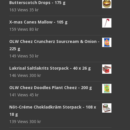
Butterscotch Drops - 175 g
163 Views
35
kr
X-mas Canes Mallow - 105 g
159 Views
80
kr
OLW Cheez Cruncherz Sourcream & Onion -
225 g
149 Views
50
kr
Lakrisal Saltlakrits Storpack - 40 x 26 g
146 Views
300
kr
OLW Cheez Doodles Plant Cheez - 200 g
141 Views
45
kr
Nöt-Créme Chokladkräm Storpack - 108 x
18 g
139 Views
300
kr