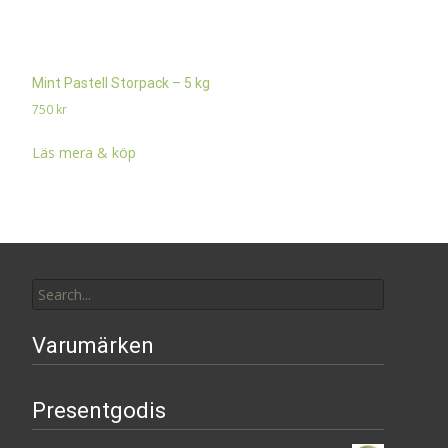
Mint Pastell Storpack – 5 kg
750
kr
Läs mera & köp
Search
for:
Varumärken
Presentgodis