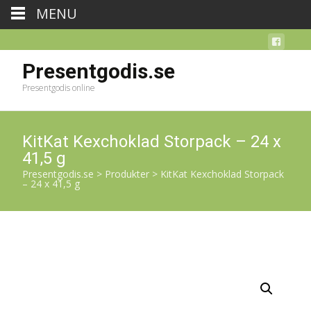
MENU
Presentgodis.se
Presentgodis online
KitKat Kexchoklad Storpack – 24 x
41,5 g
Presentgodis.se
>
Produkter
>
KitKat Kexchoklad Storpack
– 24 x 41,5 g