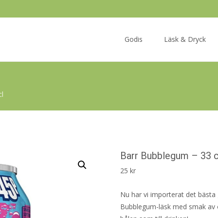
Skip
to
Godis
Läsk & Dryck
content
cl
Barr Bubblegum – 33 c
25
kr
Nu har vi importerat det bästa 
Bubblegum-läsk med smak av ol