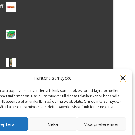
ff
Hantera samtycke
 -
n bra upplevelse använder vi teknik som cookies för att lagra och/eller
hetsinformation. När du samtycker till dessa tekniker kan vi behandla
rfbeteende eller unika ID:n på denna webbplats. Om du inte samtycker
återkallar ditt samtycke kan detta påverka vissa funktioner negativt.
ceptera
Neka
Visa preferenser
Powered by WordPress
, Theme
i-craft
by TemplatesNext.