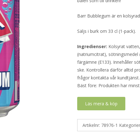
bålen som till drinken!
Barr Bubblegum är en kolsyra
Säljs i burk om 33 cl (1-pack).
Ingredienser:
Kolsyrat vatten
(natriumcitrat), sötningsmedel
färgämne (E133). Innehåller sö
ske. Kontrollera därför alltid 
frågor kontakta vår kundtjänst.
Bäst före: Produkten har minst
Läs mera & köp
Artikelnr:
78976-1
Kategorie