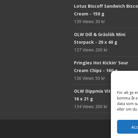
Lotus Biscoff Sandwich Bisco
Cream - 150 g
139 Views
30
kr
OLW Dill & Gräslök Mini
Storpack - 20 x 40 g
137 Views
200
kr
Pringles Hot Kickin' Sour
Cream Chips - 160 g
136 Views
50
kr
OLW Dippmix Vitlök Storpack
För att ge e
komma åt en
16 x 21 g
data som su
134 Views
200
kr
eller om du 
Ac