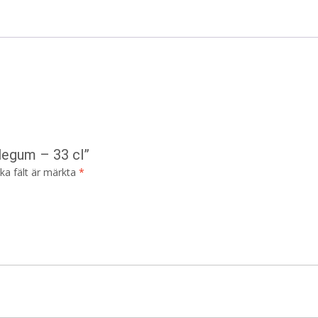
legum – 33 cl”
ska fält är märkta
*