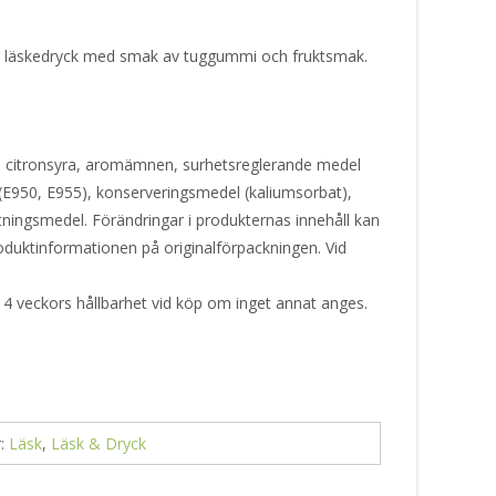
d läskedryck med smak av tuggummi och fruktsmak.
, citronsyra, aromämnen, surhetsreglerande medel
 (E950, E955), konserveringsmedel (kaliumsorbat),
tningsmedel. Förändringar i produkternas innehåll kan
produktinformationen på originalförpackningen. Vid
 4 veckors hållbarhet vid köp om inget annat anges.
r:
Läsk
,
Läsk & Dryck