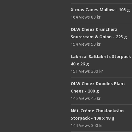
X-mas Canes Mallow - 105 g
164 Views
80
kr
OLW Cheez Cruncherz
Sourcream & Onion - 225 g
154 Views
50
kr
Lakrisal Saltlakrits Storpack
40 x 26 g
151 Views
300
kr
OLW Cheez Doodles Plant
Cheez - 200 g
146 Views
45
kr
Nöt-Créme Chokladkräm
Storpack - 108 x 18 g
144 Views
300
kr