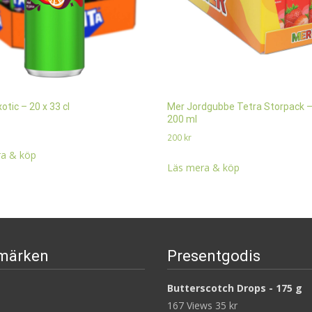
otic – 20 x 33 cl
Mer Jordgubbe Tetra Storpack –
200 ml
200
kr
a & köp
Läs mera & köp
märken
Presentgodis
Butterscotch Drops - 175 g
167 Views
35
kr