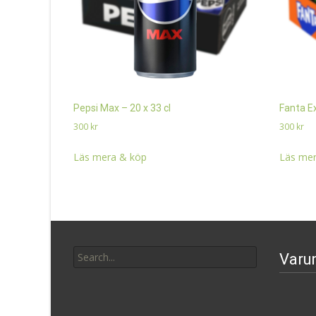
Pepsi Max – 20 x 33 cl
Fanta Ex
300
kr
300
kr
Läs mera & köp
Läs mer
Search
Varu
for: