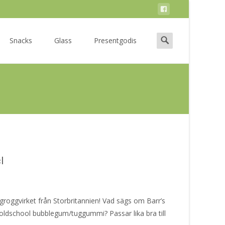
Search
Snacks
Glass
Presentgodis
for:
l
groggvirket från Storbritannien! Vad sägs om Barr’s
dschool bubblegum/tuggummi? Passar lika bra till