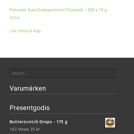
Patroner Sura Godisautomat Storpack – 200 x 10 g
350
kr
Läs mera & köp
Search
for:
Varumärken
Presentgodis
Butterscotch Drops - 175 g
163 Views
35
kr