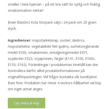
smäller i hela hjärnan – på ett bra sätt! En syrlig och fruktig
smaksensation väntar!
Brain Blasterz Kola Storpack säljs i 24-pack om 20 gram
styck.
Ingredienser:
majsstärkelsirap, socker, dextros,
majsstärkelse, vegetabiliskt fett (palm), surhetsreglerande
medel E330, smakämnen, emulgeringsmedel E471,
sojalecitin E322, sojaprotein, färger (E141, E100, E160c,
E133, E162). Förändringar i produkternas innehåll kan ske.
Kontrollera därför alltid produktinformationen på
originalförpackningen. Vid frågor kontakta vår kundtjänst.
Bäst före: Produkten har minst 4 veckors hållbarhet vid köp
om inget annat anges.
Läs mera & köp