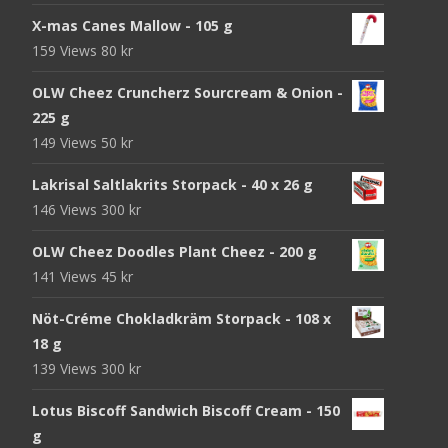
X-mas Canes Mallow - 105 g
159 Views
80
kr
OLW Cheez Cruncherz Sourcream & Onion -
225 g
149 Views
50
kr
Lakrisal Saltlakrits Storpack - 40 x 26 g
146 Views
300
kr
OLW Cheez Doodles Plant Cheez - 200 g
141 Views
45
kr
Nöt-Créme Chokladkräm Storpack - 108 x
18 g
139 Views
300
kr
Lotus Biscoff Sandwich Biscoff Cream - 150
g