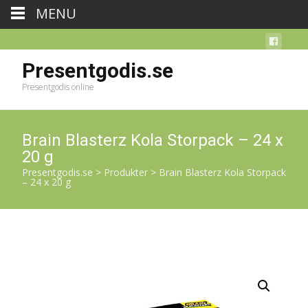
MENU
Presentgodis.se
Presentgodis online
Brain Blasterz Kola Storpack – 24 x
20 g
Presentgodis.se
>
Produkter
>
Brain Blasterz Kola Storpack
– 24 x 20 g