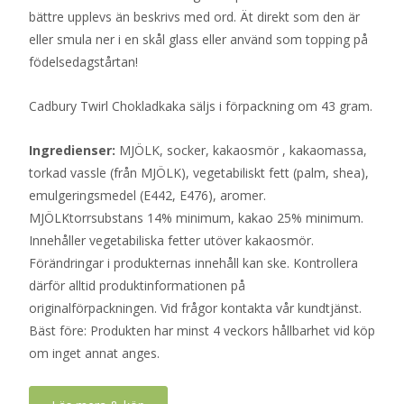
bättre upplevs än beskrivs med ord. Ät direkt som den är
eller smula ner i en skål glass eller använd som topping på
födelsedagstårtan!
Cadbury Twirl Chokladkaka säljs i förpackning om 43 gram.
Ingredienser:
MJÖLK, socker, kakaosmör , kakaomassa,
torkad vassle (från MJÖLK), vegetabiliskt fett (palm, shea),
emulgeringsmedel (E442, E476), aromer.
MJÖLKtorrsubstans 14% minimum, kakao 25% minimum.
Innehåller vegetabiliska fetter utöver kakaosmör.
Förändringar i produkternas innehåll kan ske. Kontrollera
därför alltid produktinformationen på
originalförpackningen. Vid frågor kontakta vår kundtjänst.
Bäst före: Produkten har minst 4 veckors hållbarhet vid köp
om inget annat anges.