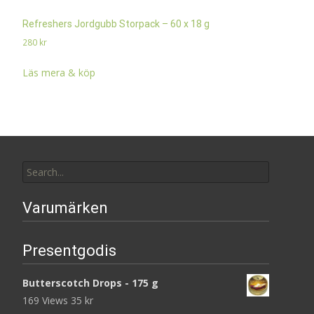
Refreshers Jordgubb Storpack – 60 x 18 g
280
kr
Läs mera & köp
Search
for:
Varumärken
Presentgodis
Butterscotch Drops - 175 g
169 Views
35
kr