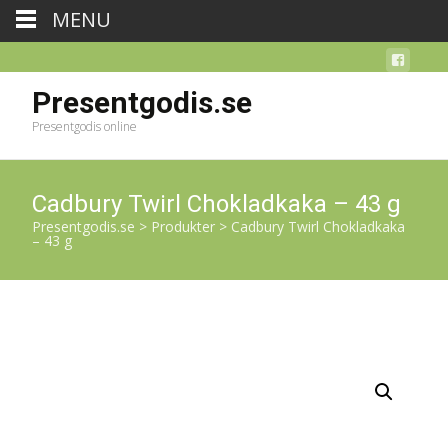
MENU
Presentgodis.se
Presentgodis online
Cadbury Twirl Chokladkaka – 43 g
Presentgodis.se
>
Produkter
>
Cadbury Twirl Chokladkaka
– 43 g