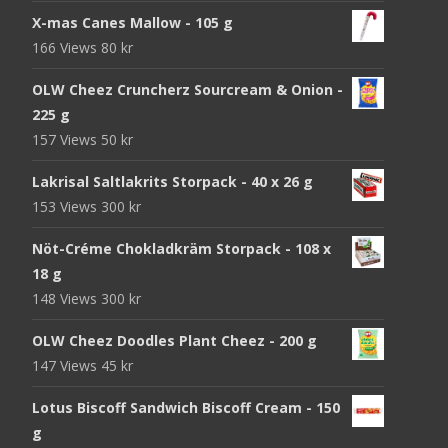
X-mas Canes Mallow - 105 g
166 Views
80
kr
OLW Cheez Cruncherz Sourcream & Onion -
225 g
157 Views
50
kr
Lakrisal Saltlakrits Storpack - 40 x 26 g
153 Views
300
kr
Nöt-Créme Chokladkräm Storpack - 108 x
18 g
148 Views
300
kr
OLW Cheez Doodles Plant Cheez - 200 g
147 Views
45
kr
Lotus Biscoff Sandwich Biscoff Cream - 150
g