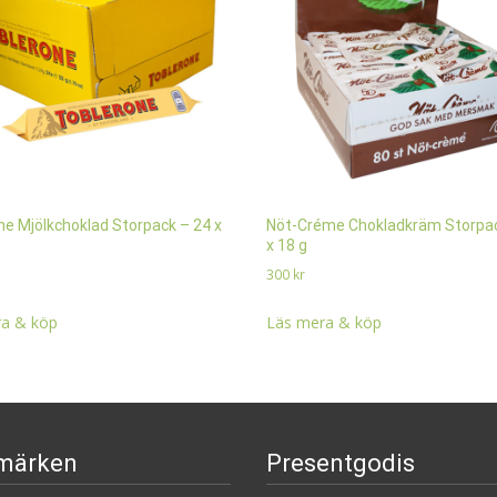
ne Mjölkchoklad Storpack – 24 x
Nöt-Créme Chokladkräm Storpac
x 18 g
300
kr
a & köp
Läs mera & köp
märken
Presentgodis