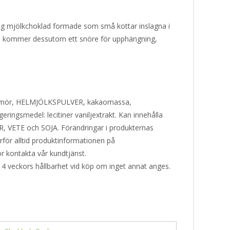
g mjölkchoklad formade som små kottar inslagna i
rna kommer dessutom ett snöre för upphängning,
smör, HELMJÖLKSPULVER, kakaomassa,
ngsmedel: lecitiner vaniljextrakt. Kan innehålla
VETE och SOJA. Förändringar i produkternas
ärför alltid produktinformationen på
or kontakta vår kundtjänst.
 4 veckors hållbarhet vid köp om inget annat anges.