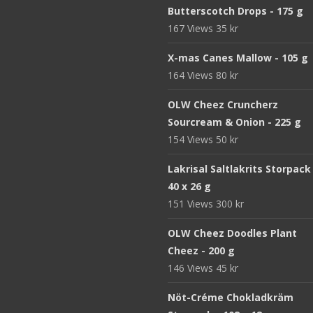
Butterscotch Drops - 175 g
167 Views
35
kr
X-mas Canes Mallow - 105 g
164 Views
80
kr
OLW Cheez Cruncherz
Sourcream & Onion - 225 g
154 Views
50
kr
Lakrisal Saltlakrits Storpack
40 x 26 g
151 Views
300
kr
OLW Cheez Doodles Plant
Cheez - 200 g
146 Views
45
kr
Nöt-Créme Chokladkräm