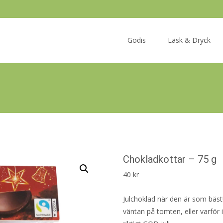
Skip
to
Godis
Läsk & Dryck
content
Chokladkottar – 75 g
40
kr
Julchoklad när den är som bäst!
väntan på tomten, eller varför 