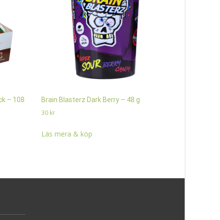
k – 108
Brain Blasterz Dark Berry – 48 g
BUBS Raspbe
Storpack – 
30
kr
350
kr
Läs mera & köp
Läs mera 