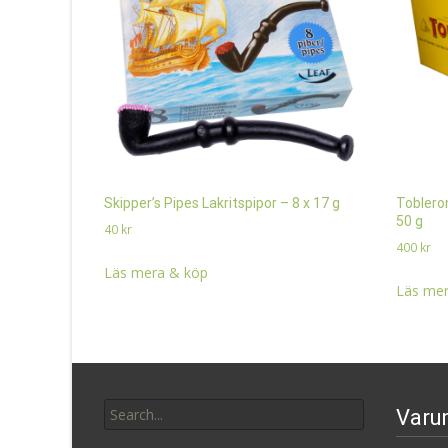
Skipper’s Pipes Lakritspipor – 8 x 17 g
Toblero
50 g
40
kr
400
kr
Läs mera & köp
Läs mer
Search
Varu
for: