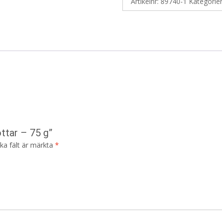
Artikelnr:
89740-1
Kategorie
ttar – 75 g”
ska fält är märkta
*