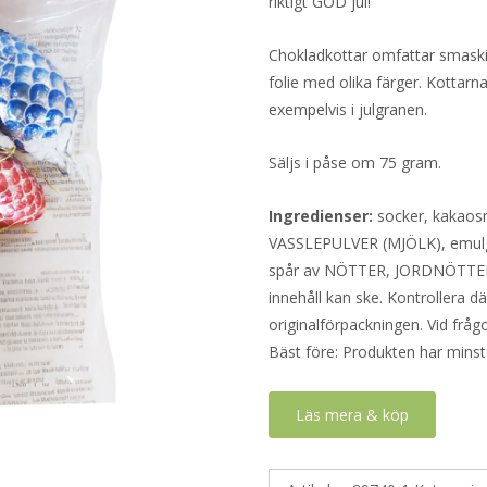
riktigt GOD jul!
Chokladkottar omfattar smaski
folie med olika färger. Kotta
exempelvis i julgranen.
Säljs i påse om 75 gram.
Ingredienser:
socker, kakao
VASSLEPULVER (MJÖLK), emulgeri
spår av NÖTTER, JORDNÖTTER, 
innehåll kan ske. Kontrollera d
originalförpackningen. Vid fråg
Bäst före: Produkten har minst
Läs mera & köp