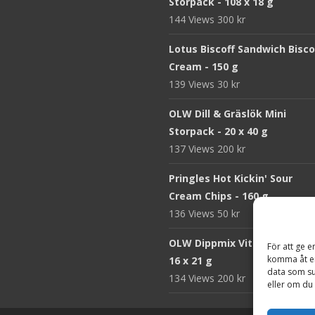
Storpack - 108 x 18 g
144 Views
300
kr
Lotus Biscoff Sandwich Bisco
Cream - 150 g
139 Views
30
kr
OLW Dill & Gräslök Mini
Storpack - 20 x 40 g
137 Views
200
kr
Pringles Hot Kickin' Sour
Cream Chips - 160 g
136 Views
50
kr
OLW Dippmix Vitlök Storpack
För att ge e
komma åt en
16 x 21 g
data som su
134 Views
200
kr
eller om du 