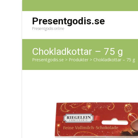
Presentgodis.se
Presentgodis online
Chokladkottar – 75 g
Presentgodis.se
>
Produkter
>
Chokladkottar – 75 g