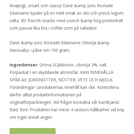
Knaprigt, smart och classy! Dave &amp Jons Rostade
Edamame bjuder på en mild smak av oliv och precis lagom
sälta. Ett fräscht snacks med crunch &amp hög proteinhalt
som passar lika bra i soffan som på salladen!
Dave &amp Jons Rostade Edamame Olivolja &amp
Havssaltjs i påse om 100 gram.
Ingredienser:
Gröna SOJAbönor, olivolja 3%, salt.
Förpackat i en skyddande atmosfär. KAN INNEHÅLLA
SPÅR AV: JORDNÖTTER, NÖTTER, VETE OCH MJÖLK.
Förändringar i produkternas innehåll kan ske. Kontrollera
därför alltid produktinformationen på
originalförpackningen. Vid frågor kontakta vår kundtjänst.
Bäst före: Produkten har minst 4 veckors hållbarhet vid köp
om inget annat anges.