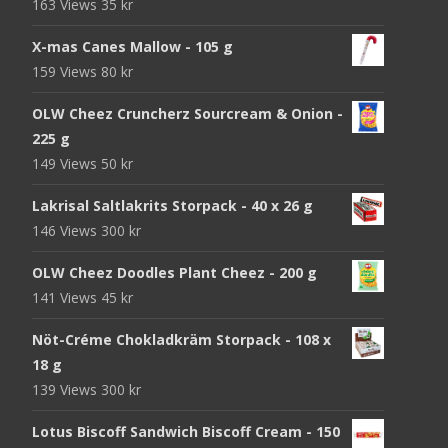
163 Views
35
kr
X-mas Canes Mallow - 105 g
159 Views
80
kr
OLW Cheez Cruncherz Sourcream & Onion -
225 g
149 Views
50
kr
Lakrisal Saltlakrits Storpack - 40 x 26 g
146 Views
300
kr
OLW Cheez Doodles Plant Cheez - 200 g
141 Views
45
kr
Nöt-Créme Chokladkräm Storpack - 108 x
18 g
139 Views
300
kr
Lotus Biscoff Sandwich Biscoff Cream - 150