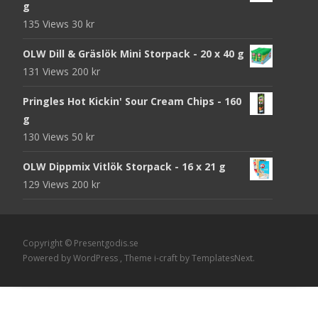
g
135 Views
30
kr
OLW Dill & Gräslök Mini Storpack - 20 x 40 g
131 Views
200
kr
Pringles Hot Kickin' Sour Cream Chips - 160
g
130 Views
50
kr
OLW Dippmix Vitlök Storpack - 16 x 21 g
129 Views
200
kr
Copyright © Presentgodis.se
Powered by WordPress
, Theme
i-craft
by TemplatesNext.