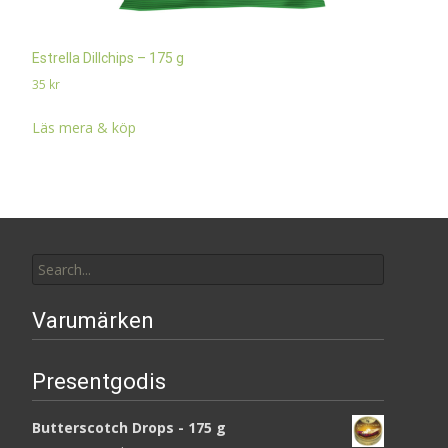
Estrella Dillchips – 175 g
35
kr
Läs mera & köp
Search
for:
Varumärken
Presentgodis
Butterscotch Drops - 175 g