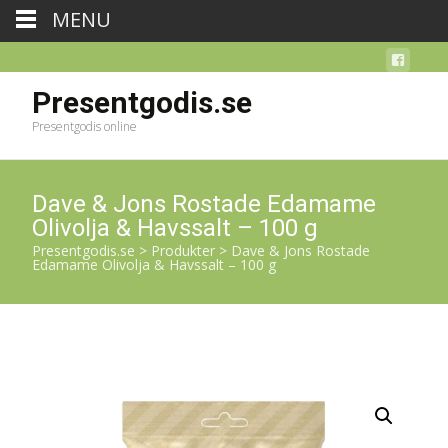
MENU
Presentgodis.se
Presentgodis online
Dave & Jons Rostade Edamame
Olivolja & Havssalt – 100 g
Presentgodis.se
>
Produkter
>
Dave & Jons Rostade
Edamame Olivolja & Havssalt – 100 g