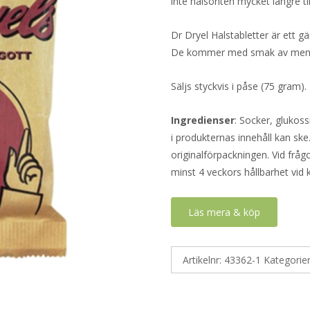
inte halsonten mycket längre til
Dr Dryel Halstabletter är ett gä
De kommer med smak av mentol 
Säljs styckvis i påse (75 gram).
Ingredienser
: Socker, glukos
i produkternas innehåll kan ske
originalförpackningen. Vid fråg
minst 4 veckors hållbarhet vid
Läs mera & köp
Artikelnr:
43362-1
Kategorie