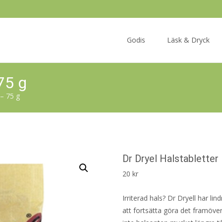
Skip
to
Godis
Läsk & Dryck
content
75 g
 – 75 g
Dr Dryel Halstabletter
20
kr
Irriterad hals? Dr Dryell har 
att fortsätta göra det framöv