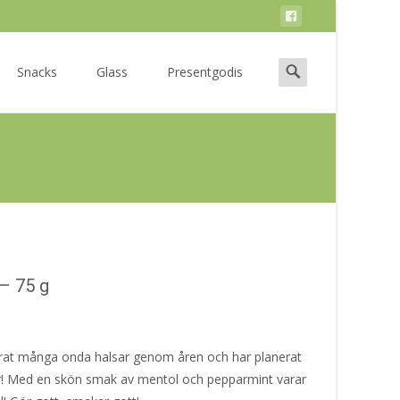
Search
Snacks
Glass
Presentgodis
for:
 – 75 g
lindrat många onda halsar genom åren och har planerat
er! Med en skön smak av mentol och pepparmint varar