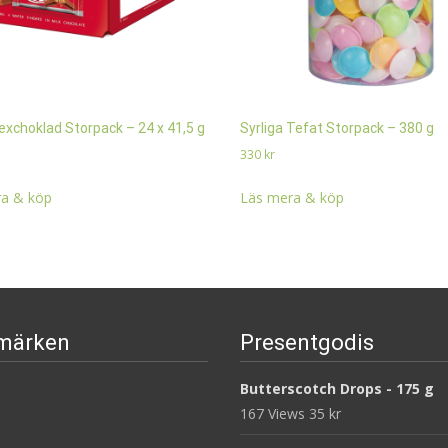
exchoklad Storpack – 24 x 41,5 g
Syrliga Tefat Storpack – 380 g
330
kr
a & köp
Läs mera & köp
märken
Presentgodis
Butterscotch Drops - 175 g
167 Views
35
kr