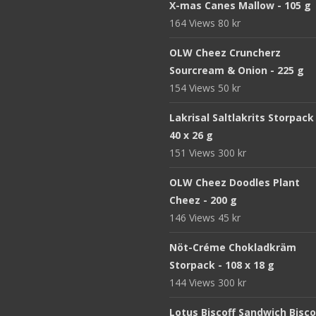
X-mas Canes Mallow - 105 g
164 Views
80
kr
OLW Cheez Cruncherz
Sourcream & Onion - 225 g
154 Views
50
kr
Lakrisal Saltlakrits Storpack
40 x 26 g
151 Views
300
kr
OLW Cheez Doodles Plant
Cheez - 200 g
146 Views
45
kr
Nöt-Créme Chokladkräm
Storpack - 108 x 18 g
144 Views
300
kr
Lotus Biscoff Sandwich Bisco