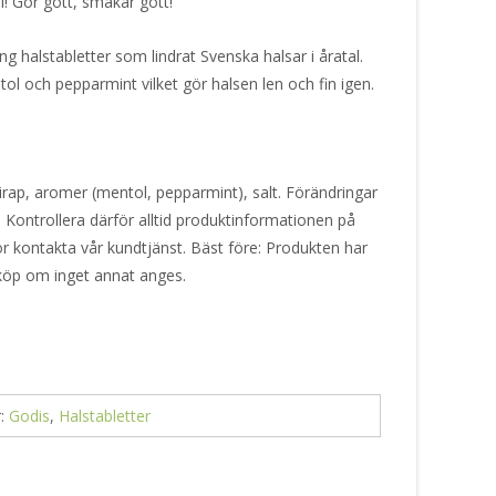
l! Gör gott, smakar gott!
ng halstabletter som lindrat Svenska halsar i åratal.
och pepparmint vilket gör halsen len och fin igen.
sirap, aromer (mentol, pepparmint), salt. Förändringar
. Kontrollera därför alltid produktinformationen på
or kontakta vår kundtjänst. Bäst före: Produkten har
 köp om inget annat anges.
r:
Godis
,
Halstabletter