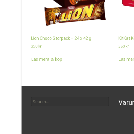
Lion Choco Storpack – 24 x 42 g
KitKat K
350
kr
380
kr
Läs mera & köp
Läs mer
Search
Varu
for: