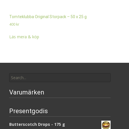
Tomteklubba Original Storpack – 50 x 25 g
400
kr
Läs mera & köp
Search
for:
Varumärken
Presentgodis
Butterscotch Drops - 175 g