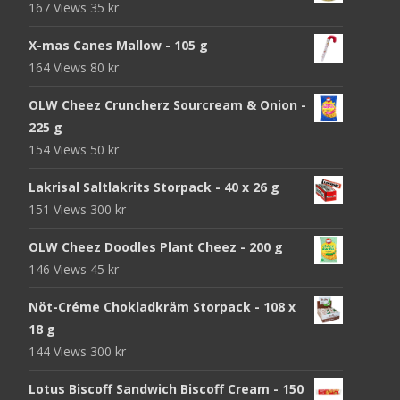
167 Views
35
kr
X-mas Canes Mallow - 105 g
164 Views
80
kr
OLW Cheez Cruncherz Sourcream & Onion -
225 g
154 Views
50
kr
Lakrisal Saltlakrits Storpack - 40 x 26 g
151 Views
300
kr
OLW Cheez Doodles Plant Cheez - 200 g
146 Views
45
kr
Nöt-Créme Chokladkräm Storpack - 108 x
18 g
144 Views
300
kr
Lotus Biscoff Sandwich Biscoff Cream - 150