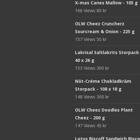
X-mas Canes Mallow - 105 g
166 Views
80
kr
OLW Cheez Cruncherz
Sourcream & Onion - 225 g
157 Views
50
kr
Lakrisal Saltlakrits Storpack
40 x 26 g
153 Views
300
kr
Nöt-Créme Chokladkräm
Storpack - 108 x 18 g
148 Views
300
kr
OLW Cheez Doodles Plant
Cheez - 200 g
147 Views
45
kr
Lotus Biscoff Sandwich Bisco