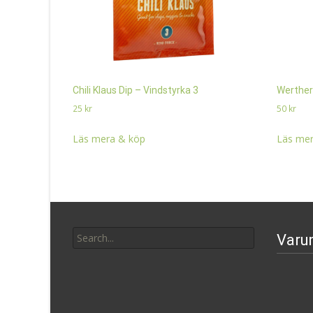
Chili Klaus Dip – Vindstyrka 3
Werther
25
kr
50
kr
Läs mera & köp
Läs mer
Search
Varu
for: