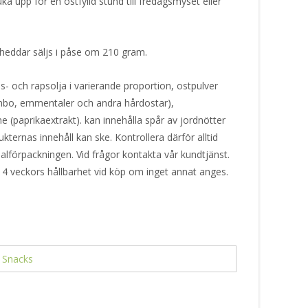
 upp för en ostfylld stund till fredagsmyset eller
Cheddar säljs i påse om 210 gram.
- och rapsolja i varierande proportion, ostpulver
nbo, emmentaler och andra hårdostar),
e (paprikaextrakt). kan innehålla spår av jordnötter
kternas innehåll kan ske. Kontrollera därför alltid
alförpackningen. Vid frågor kontakta vår kundtjänst.
 4 veckors hållbarhet vid köp om inget annat anges.
:
Snacks