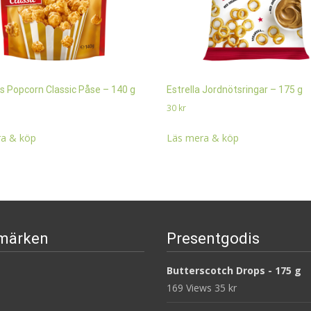
s Popcorn Classic Påse – 140 g
Estrella Jordnötsringar – 175 g
30
kr
a & köp
Läs mera & köp
märken
Presentgodis
Butterscotch Drops - 175 g
169 Views
35
kr