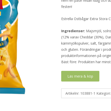
hem en påse redan idag och duka
festen!
Estrella Ostbågar Extra Stora 
Ingredienser:
Majsmjöl, solros
(12% varav Cheddar (30%), Da
kärnmjölkspulver, salt, färgämn
och gluten. Förändringar i produ
produktinformationen på origin
Bäst före: Produkten har minst
Läs mera & köp
Artikelnr:
103881-1
Kategori