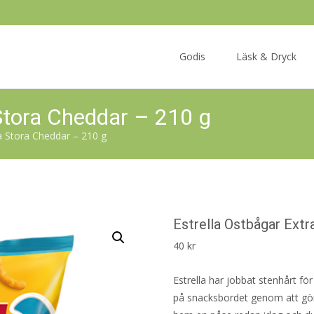
Skip
to
Godis
Läsk & Dryck
content
Stora Cheddar – 210 g
ra Stora Cheddar – 210 g
Estrella Ostbågar Extr
40
kr
Estrella har jobbat stenhårt för
på snacksbordet genom att gör