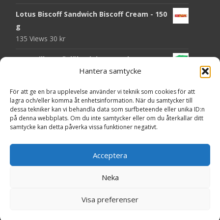
Lotus Biscoff Sandwich Biscoff Cream - 150
g
135 Views
30
kr
OLW Dill & Gräslök Mini Storpack - 20 x 40 g
Hantera samtycke
131 Views
200
kr
Pringles Hot Kickin' Sour Cream Chips - 160
För att ge en bra upplevelse använder vi teknik som cookies för att
lagra och/eller komma åt enhetsinformation. När du samtycker till
g
dessa tekniker kan vi behandla data som surfbeteende eller unika ID:n
130 Views
50
kr
på denna webbplats. Om du inte samtycker eller om du återkallar ditt
samtycke kan detta påverka vissa funktioner negativt.
OLW Dippmix Vitlök Storpack - 16 x 21 g
129 Views
200
kr
Acceptera
Neka
Copyright © Presentgodis.se
Visa preferenser
Powered by WordPress
, Theme
i-craft
by TemplatesNext.