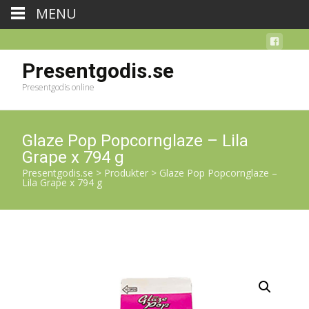
MENU
Presentgodis.se
Presentgodis online
Glaze Pop Popcornglaze – Lila
Grape x 794 g
Presentgodis.se
>
Produkter
>
Glaze Pop Popcornglaze –
Lila Grape x 794 g