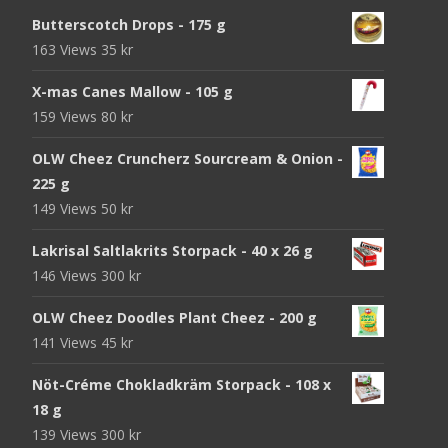
Butterscotch Drops - 175 g
163 Views
35
kr
X-mas Canes Mallow - 105 g
159 Views
80
kr
OLW Cheez Cruncherz Sourcream & Onion -
225 g
149 Views
50
kr
Lakrisal Saltlakrits Storpack - 40 x 26 g
146 Views
300
kr
OLW Cheez Doodles Plant Cheez - 200 g
141 Views
45
kr
Nöt-Créme Chokladkräm Storpack - 108 x
18 g
139 Views
300
kr