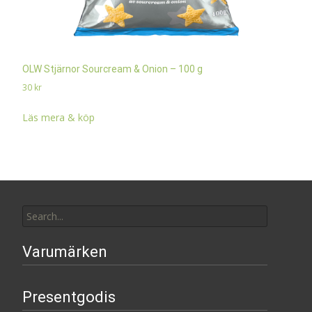
OLW Stjärnor Sourcream & Onion – 100 g
30
kr
Läs mera & köp
Search
for:
Varumärken
Presentgodis