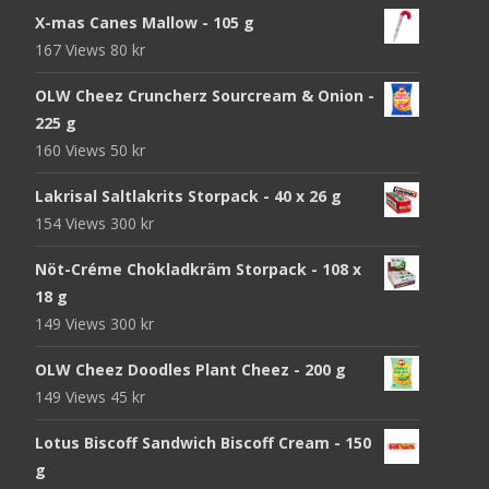
X-mas Canes Mallow - 105 g
167 Views
80
kr
OLW Cheez Cruncherz Sourcream & Onion -
225 g
160 Views
50
kr
Lakrisal Saltlakrits Storpack - 40 x 26 g
154 Views
300
kr
Nöt-Créme Chokladkräm Storpack - 108 x
18 g
149 Views
300
kr
OLW Cheez Doodles Plant Cheez - 200 g
149 Views
45
kr
Lotus Biscoff Sandwich Biscoff Cream - 150
g