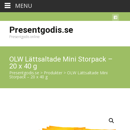
MENU
Presentgodis.se
Presentgodis online
OLW Lättsaltade Mini Storpack –
20 x 40 g
Presentgodis.se
>
Produkter
>
OLW Lättsaltade Mini
Storpack – 20 x 40 g