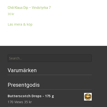
Chili Klaus Dip – Vindstyrka 7
30
kr
Läs mera & köp
Search
for:
Varumärken
Presentgodis
Butterscotch Drops - 175 g
170 Views
35
kr