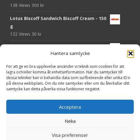
138 Views
300
kr
Lotus Biscoff Sandwich Biscoff Cream - 150
g
132 Views
30
kr
OLW Dill & Gräslök Mini Storpack - 20 x 40 g
Hantera samtycke
129 Views
200
kr
För att ge en bra upplevelse använder vi teknik som cookies för att
Pringles Hot Kickin' Sour Cream Chips - 160
lagra och/eller komma åt enhetsinformation. När du samtycker till
g
dessa tekniker kan vi behandla data som surfbeteende eller unika ID:n
127 Views
50
kr
på denna webbplats. Om du inte samtycker eller om du återkallar ditt
samtycke kan detta påverka vissa funktioner negativt.
OLW Dippmix Vitlök Storpack - 16 x 21 g
126 Views
200
kr
Acceptera
Neka
Copyright © Presentgodis.se
Visa preferenser
Powered by WordPress
, Theme
i-craft
by TemplatesNext.