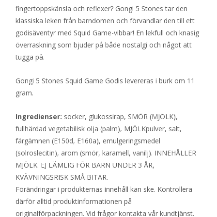
fingertoppskänsla och reflexer? Gongi 5 Stones tar den
klassiska leken från barndomen och förvandlar den till ett
godisäventyr med Squid Game-vibbar! En lekfull och knasig
överraskning som bjuder på både nostalgi och något att
tugga på.
Gongi 5 Stones Squid Game Godis levereras i burk om 11
gram.
Ingredienser:
socker, glukossirap, SMÖR (MJÖLK),
fullhärdad vegetabilisk olja (palm), MJÖLKpulver, salt,
färgämnen (E150d, E160a), emulgeringsmedel
(solroslecitin), arom (smör, karamell, vanilj). INNEHÅLLER
MJÖLK. EJ LÄMLIG FÖR BARN UNDER 3 ÅR,
KVÄVNINGSRISK SMÅ BITAR.
Förändringar i produkternas innehåll kan ske. Kontrollera
därför alltid produktinformationen på
originalförpackningen. Vid frågor kontakta vår kundtjänst.