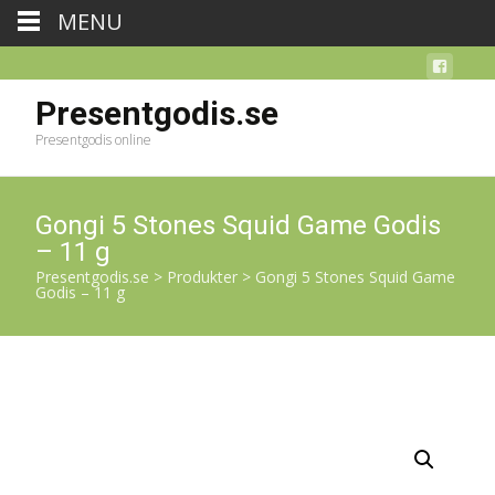
MENU
Presentgodis.se
Presentgodis online
Gongi 5 Stones Squid Game Godis
– 11 g
Presentgodis.se
>
Produkter
>
Gongi 5 Stones Squid Game
Godis – 11 g