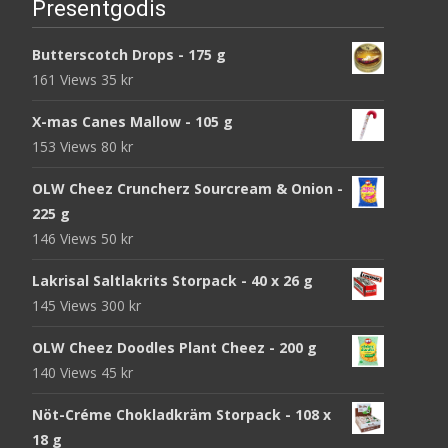
Presentgodis
Butterscotch Drops - 175 g
161 Views
35
kr
X-mas Canes Mallow - 105 g
153 Views
80
kr
OLW Cheez Cruncherz Sourcream & Onion -
225 g
146 Views
50
kr
Lakrisal Saltlakrits Storpack - 40 x 26 g
145 Views
300
kr
OLW Cheez Doodles Plant Cheez - 200 g
140 Views
45
kr
Nöt-Créme Chokladkräm Storpack - 108 x
18 g