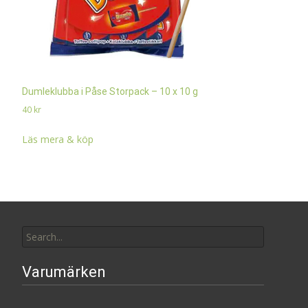
Dumleklubba i Påse Storpack – 10 x 10 g
40
kr
Läs mera & köp
Search
for:
Varumärken