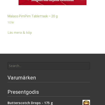
Malaco PimPim Tablettask – 20 g
10
kr
Läs mera & köp
Search
for:
Varumärken
Presentgodis
Butterscotch Drops - 175 g