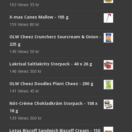
163 Views
35
kr
X-mas Canes Mallow - 105 g
159 Views
80
kr
OLW Cheez Cruncherz Sourcream & Onion -
225 g
149 Views
50
kr
Lakrisal Saltlakrits Storpack - 40 x 26 g
146 Views
300
kr
OLW Cheez Doodles Plant Cheez - 200 g
141 Views
45
kr
Nöt-Créme Chokladkräm Storpack - 108 x
18 g
139 Views
300
kr
Lotus Biscoff Sandwich Biscoff Cream - 150