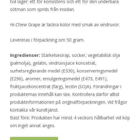
två lager: ett för konsistens och ett för den underbara
sötman som sprids från insidan.
Hi-Chew Grape är läckra kolor med smak av vindruvor.
Levereras i förpackning om 50 gram.
Ingredienser:
Stärkelsesirap, socker, vegetabilisk olja
(palmolja), gelatin, vindruvsjuice koncetrat,
surhetsreglerande medel (E330), konserveringsmedel
(E296), aromer, emulgeringsmedel (E473, E491),
fruktjuicekoncentrat (färg), lecitin (SOJA). Förändringar i
produkternas innehåll kan ske. Kontrollera därför alltid
produktinformationen på originalförpackningen. Vid frågor
kontakta vår kundtjänst.
Bäst före: Produkten har minst 4 veckors hållbarhet vid köp
om inget annat anges.