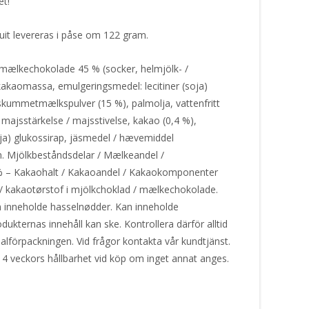
et!
uit levereras i påse om 122 gram.
 mælkechokolade 45 % (socker, helmjölk- /
kaomassa, emulgeringsmedel: lecitiner (soja)
/ skummetmælkspulver (15 %), palmolja, vattenfritt
 majsstärkelse / majsstivelse, kakao (0,4 %),
oja) glukossirap, jäsmedel / hævemiddel
n. Mjölkbeståndsdelar / Mælkeandel /
% – Kakaohalt / Kakaoandel / Kakaokomponenter
 / kakaotørstof i mjölkchoklad / mælkechokolade.
n inneholde hasselnødder. Kan inneholde
dukternas innehåll kan ske. Kontrollera därför alltid
alförpackningen. Vid frågor kontakta vår kundtjänst.
 4 veckors hållbarhet vid köp om inget annat anges.