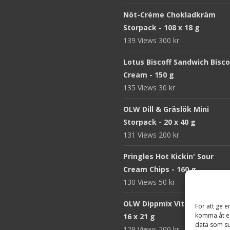
Nöt-Créme Chokladkräm
Storpack - 108 x 18 g
139 Views
300
kr
Lotus Biscoff Sandwich Bisco
Cream - 150 g
135 Views
30
kr
OLW Dill & Gräslök Mini
Storpack - 20 x 40 g
131 Views
200
kr
Pringles Hot Kickin' Sour
Cream Chips - 160 g
130 Views
50
kr
OLW Dippmix Vitlök Storpack
För att ge e
komma åt en
16 x 21 g
data som su
129 Views
200
kr