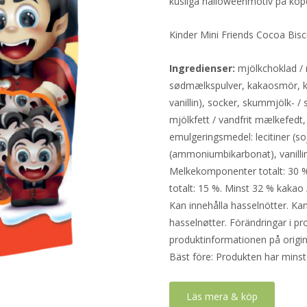
kusliga halloweenmotiv på köp
Kinder Mini Friends Cocoa Bisc
Ingredienser:
mjölkchoklad /
sødmælkspulver, kakaosmör, ka
vanillin), socker, skummjölk- 
mjölkfett / vandfrit mælkefedt,
emulgeringsmedel: lecitiner (s
(ammoniumbikarbonat), vanilli
Melkekomponenter totalt: 30 
totalt: 15 %. Minst 32 % kakao
Kan innehålla hasselnötter. Ka
hasselnøtter. Förändringar i pro
produktinformationen på origin
Bäst före: Produkten har minst
Läs mera & köp