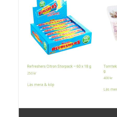
Refreshers Citron Storpack – 60 x 18 g
Tomtekl
g
250
kr
400
kr
Läs mera & köp
Läs mer
Search