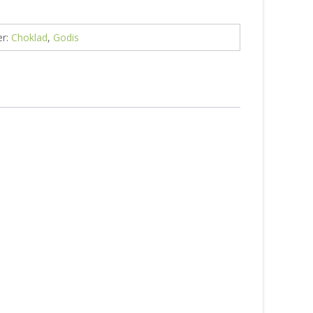
er:
Choklad
,
Godis