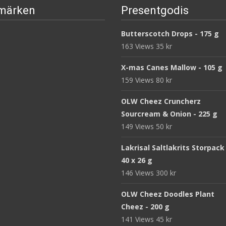
märken
Presentgodis
Butterscotch Drops - 175 g
163 Views
35
kr
X-mas Canes Mallow - 105 g
159 Views
80
kr
OLW Cheez Cruncherz
Sourcream & Onion - 225 g
149 Views
50
kr
Lakrisal Saltlakrits Storpack
40 x 26 g
146 Views
300
kr
OLW Cheez Doodles Plant
Cheez - 200 g
141 Views
45
kr