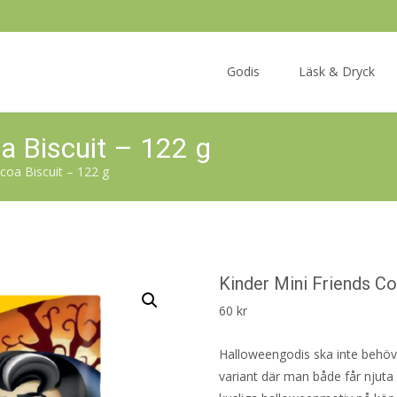
Skip
to
Godis
Läsk & Dryck
content
a Biscuit – 122 g
coa Biscuit – 122 g
Kinder Mini Friends Co
60
kr
Halloweengodis ska inte behöva 
variant där man både får njuta