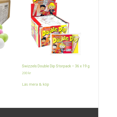
Swizzels Double Dip Storpack – 36 x 19 g
Patroner S
200 x 10 g
200
kr
350
kr
Läs mera & köp
Läs mera 