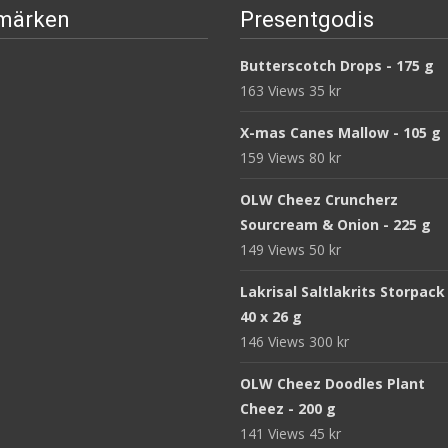
märken
Presentgodis
Butterscotch Drops - 175 g
163 Views
35
kr
X-mas Canes Mallow - 105 g
159 Views
80
kr
OLW Cheez Cruncherz
Sourcream & Onion - 225 g
149 Views
50
kr
Lakrisal Saltlakrits Storpack
40 x 26 g
146 Views
300
kr
OLW Cheez Doodles Plant
Cheez - 200 g
141 Views
45
kr