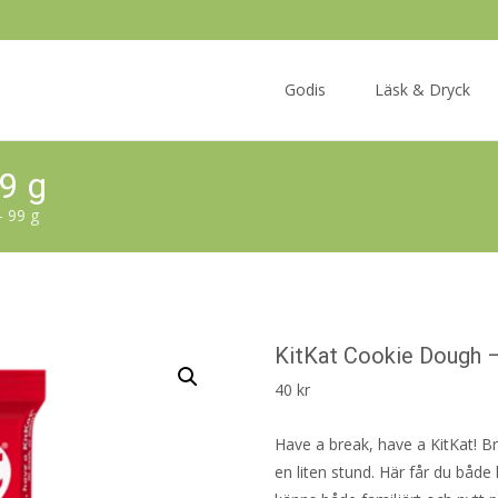
Skip
to
Godis
Läsk & Dryck
content
9 g
– 99 g
KitKat Cookie Dough –
40
kr
Have a break, have a KitKat! Br
en liten stund. Här får du båd