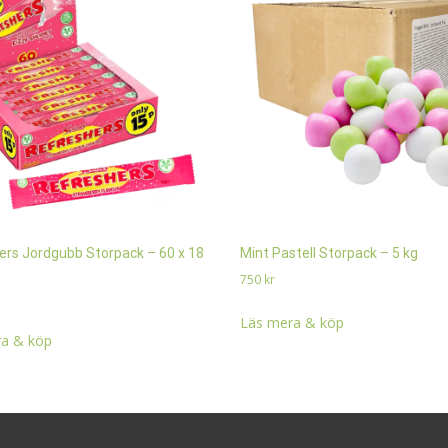
ers Jordgubb Storpack – 60 x 18
Mint Pastell Storpack – 5 kg
750
kr
Läs mera & köp
a & köp