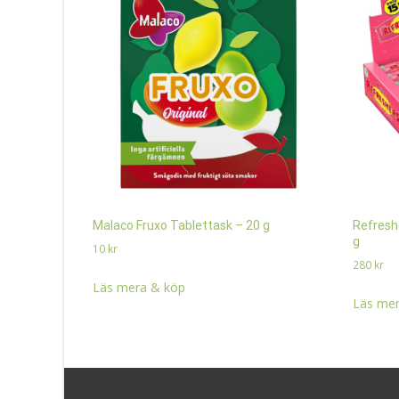
Malaco Fruxo Tablettask – 20 g
Refresh
g
10
kr
280
kr
Läs mera & köp
Läs mer
Search