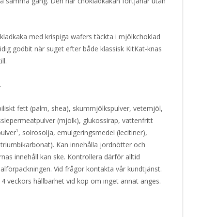
 på samma gång. Den här chokladkakan förtjänar utan
kladkaka med krispiga wafers täckta i mjölkchoklad
ig godbit när suget efter både klassisk KitKat-knas
ll.
.
iliskt fett (palm, shea), skummjölkspulver, vetemjöl,
epermeatpulver (mjölk), glukossirap, vattenfritt
ulver¹, solrosolja, emulgeringsmedel (lecitiner),
atriumbikarbonat). Kan innehålla jordnötter och
nas innehåll kan ske. Kontrollera därför alltid
alförpackningen. Vid frågor kontakta vår kundtjänst.
 4 veckors hållbarhet vid köp om inget annat anges.