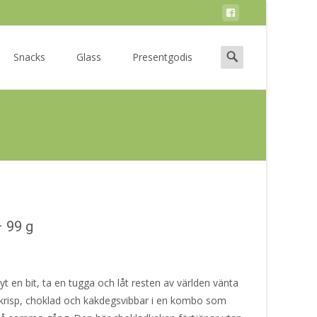
Search
Snacks
Glass
Presentgodis
for:
 99 g
yt en bit, ta en tugga och låt resten av världen vänta
e krisp, choklad och kakdegsvibbar i en kombo som