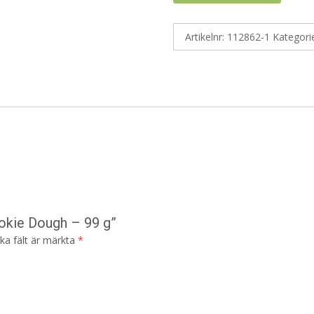
Artikelnr:
112862-1
Kategori
ookie Dough – 99 g”
ska fält är märkta
*