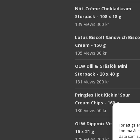
Nöt-Créme Chokladkräm
Storpack - 108 x 18 g
139 Views
300
kr
Lotus Biscoff Sandwich Bisco
Cream - 150 g
135 Views
30
kr
OLW Dill & Gräslök Mini
Storpack - 20 x 40 g
131 Views
200
kr
Pringles Hot Kickin' Sour
Cream Chips - 160 g
130 Views
50
kr
OLW Dippmix Vitlök Storpack
För att ge e
komma åt en
16 x 21 g
data som su
129 Views
200
kr