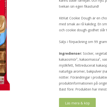
känns både familjärt och nytt
tvekan sin egen fikastund!
KitKat Cookie Dough är en cho
med smak av rå kakdeg. En smid
och cookie dough-godhet slår ti
Säljs i förpackning om 99 gram
Ingredienser:
Socker, vegetab
kakaosmör¹, kakaomassa¹, vassl
mjölkfett, fettreducerat kakaop
naturliga aromer, bakpulver (n
nötter. Förändringar i produkter
produktinformationen på origin
Bäst före: Produkten har minst
Läs mera & köp