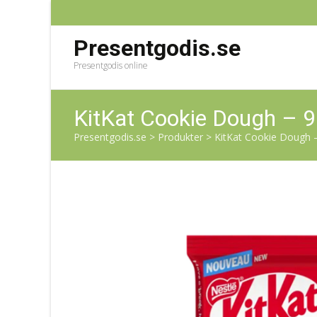
Presentgodis.se
Presentgodis online
KitKat Cookie Dough – 9
Presentgodis.se
>
Produkter
>
KitKat Cookie Dough 