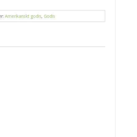
er:
Amerikanskt godis
,
Godis