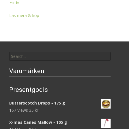
750
kr
Läs mera & köp
Search
for:
Varumärken
Presentgodis
Butterscotch Drops - 175 g
167 Views
35
kr
X-mas Canes Mallow - 105 g