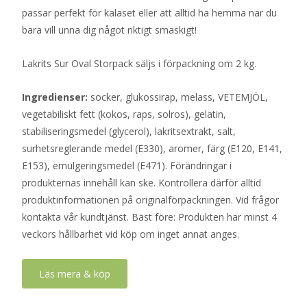
passar perfekt för kalaset eller att alltid ha hemma när du
bara vill unna dig något riktigt smaskigt!
Lakrits Sur Oval Storpack säljs i förpackning om 2 kg.
Ingredienser:
socker, glukossirap, melass, VETEMJÖL,
vegetabiliskt fett (kokos, raps, solros), gelatin,
stabiliseringsmedel (glycerol), lakritsextrakt, salt,
surhetsreglerande medel (E330), aromer, färg (E120, E141,
E153), emulgeringsmedel (E471). Förändringar i
produkternas innehåll kan ske. Kontrollera därför alltid
produktinformationen på originalförpackningen. Vid frågor
kontakta vår kundtjänst. Bäst före: Produkten har minst 4
veckors hållbarhet vid köp om inget annat anges.
Läs mera & köp