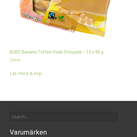
BUBS Banana Toffee Ovals Storpack – 12 x 90 g
250
kr
Läs mera & köp
Search
for:
Varumärken