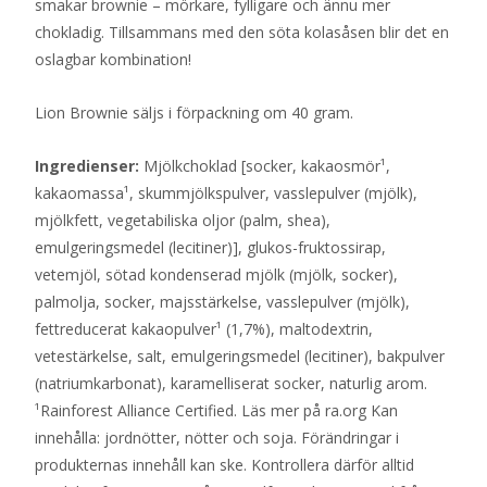
smakar brownie – mörkare, fylligare och ännu mer
chokladig. Tillsammans med den söta kolasåsen blir det en
oslagbar kombination!
Lion Brownie säljs i förpackning om 40 gram.
Ingredienser:
Mjölkchoklad [socker, kakaosmör¹,
kakaomassa¹, skummjölkspulver, vasslepulver (mjölk),
mjölkfett, vegetabiliska oljor (palm, shea),
emulgeringsmedel (lecitiner)], glukos-fruktossirap,
vetemjöl, sötad kondenserad mjölk (mjölk, socker),
palmolja, socker, majsstärkelse, vasslepulver (mjölk),
fettreducerat kakaopulver¹ (1,7%), maltodextrin,
vetestärkelse, salt, emulgeringsmedel (lecitiner), bakpulver
(natriumkarbonat), karamelliserat socker, naturlig arom.
¹Rainforest Alliance Certified. Läs mer på ra.org Kan
innehålla: jordnötter, nötter och soja. Förändringar i
produkternas innehåll kan ske. Kontrollera därför alltid