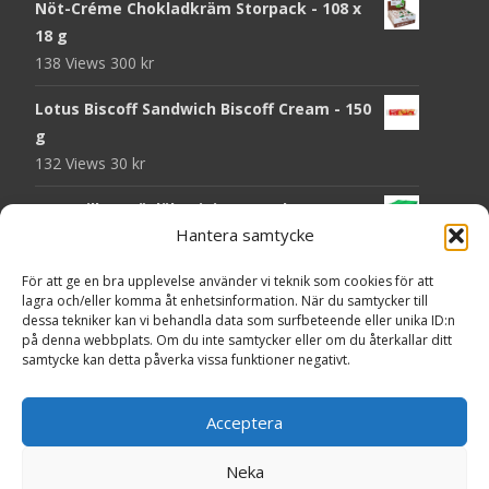
Nöt-Créme Chokladkräm Storpack - 108 x
18 g
138 Views
300
kr
Lotus Biscoff Sandwich Biscoff Cream - 150
g
132 Views
30
kr
OLW Dill & Gräslök Mini Storpack - 20 x 40 g
Hantera samtycke
129 Views
200
kr
Pringles Hot Kickin' Sour Cream Chips - 160
För att ge en bra upplevelse använder vi teknik som cookies för att
lagra och/eller komma åt enhetsinformation. När du samtycker till
g
dessa tekniker kan vi behandla data som surfbeteende eller unika ID:n
127 Views
50
kr
på denna webbplats. Om du inte samtycker eller om du återkallar ditt
samtycke kan detta påverka vissa funktioner negativt.
OLW Dippmix Vitlök Storpack - 16 x 21 g
126 Views
200
kr
Acceptera
Neka