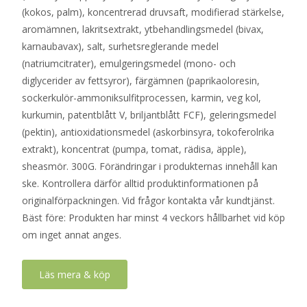
(kokos, palm), koncentrerad druvsaft, modifierad stärkelse,
aromämnen, lakritsextrakt, ytbehandlingsmedel (bivax,
karnaubavax), salt, surhetsreglerande medel
(natriumcitrater), emulgeringsmedel (mono- och
diglycerider av fettsyror), färgämnen (paprikaoloresin,
sockerkulör-ammoniksulfitprocessen, karmin, veg kol,
kurkumin, patentblått V, briljantblått FCF), geleringsmedel
(pektin), antioxidationsmedel (askorbinsyra, tokoferolrika
extrakt), koncentrat (pumpa, tomat, rädisa, äpple),
sheasmör. 300G. Förändringar i produkternas innehåll kan
ske. Kontrollera därför alltid produktinformationen på
originalförpackningen. Vid frågor kontakta vår kundtjänst.
Bäst före: Produkten har minst 4 veckors hållbarhet vid köp
om inget annat anges.
Läs mera & köp