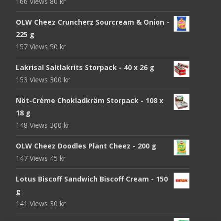
166 Views
80
kr
OLW Cheez Cruncherz Sourcream & Onion -
225 g
157 Views
50
kr
Lakrisal Saltlakrits Storpack - 40 x 26 g
153 Views
300
kr
Nöt-Créme Chokladkräm Storpack - 108 x
18 g
148 Views
300
kr
OLW Cheez Doodles Plant Cheez - 200 g
147 Views
45
kr
Lotus Biscoff Sandwich Biscoff Cream - 150
g
141 Views
30
kr