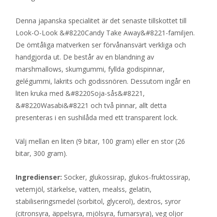
Denna japanska specialitet är det senaste tillskottet till
Look-O-Look &#8220Candy Take Away&#8221-familjen.
De ömtåliga matverken ser förvånansvärt verkliga och
handgjorda ut. De består av en blandning av
marshmallows, skumgummi, fyllda godispinnar,
gelégummi, lakrits och godissnören. Dessutom ingår en
liten kruka med &#8220Soja-sås&#8221,
&#8220Wasabi&#8221 och två pinnar, allt detta
presenteras i en sushilåda med ett transparent lock.
Välj mellan en liten (9 bitar, 100 gram) eller en stor (26
bitar, 300 gram).
Ingredienser:
Socker, glukossirap, glukos-fruktossirap,
vetemjöl, stärkelse, vatten, mealss, gelatin,
stabiliseringsmedel (sorbitol, glycerol), dextros, syror
(citronsyra, äppelsyra, mjölsyra, fumarsyra), veg oljor