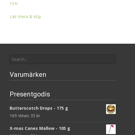
10
kr
Läs mera & köp
Search
for:
Varumärken
Presentgodis
Butterscotch Drops - 175 g
169 Views
35
kr
X-mas Canes Mallow - 105 g