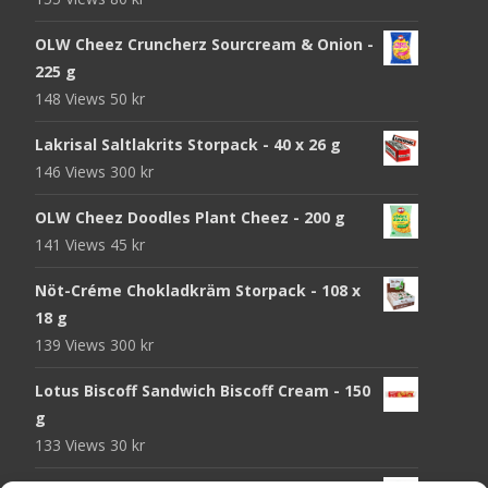
OLW Cheez Cruncherz Sourcream & Onion -
225 g
148 Views
50
kr
Lakrisal Saltlakrits Storpack - 40 x 26 g
146 Views
300
kr
OLW Cheez Doodles Plant Cheez - 200 g
141 Views
45
kr
Nöt-Créme Chokladkräm Storpack - 108 x
18 g
139 Views
300
kr
Lotus Biscoff Sandwich Biscoff Cream - 150
g
133 Views
30
kr