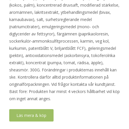
(kokos, palm), koncentrerad druvsaft, modifierad stärkelse,
aromämnen, lakritsextrakt, ytbehandlingsmedel (bivax,
karnaubavax), salt, surhetsreglerande medel
(natriumcitrater), emulgeringsmedel (mono- och
diglycerider av fettsyror), färgämnen (paprikaoloresin,
sockerkulör-ammoniksulfitprocessen, karmin, veg kol,
kurkumin, patentblått V, briljantblått FCF), geleringsmedel
(pektin), antioxidationsmedel (askorbinsyra, tokoferolrika
extrakt), koncentrat (pumpa, tomat, rädisa, äpple),
sheasmör. 300G. Förändringar i produkternas innehåll kan
ske. Kontrollera därför alltid produktinformationen på
originalförpackningen. Vid frågor kontakta vår kundtjänst.
Bäst före: Produkten har minst 4 veckors hållbarhet vid köp
om inget annat anges.
Läs mera & köp