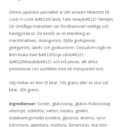
Denna japanska specialitet är det senaste tillskottet till
Look-O-Look &#8220Candy Take Away&#8221-familjen.
De ömtåliga matverken ser förvånansvärt verkliga och
handgjorda ut. De består av en blandning av
marshmallows, skumgummi, fyllda godispinnar,
gelégummi, lakrits och godissnören. Dessutom ingår en
liten kruka med &#8220Soja-sås&#8221,
&#8220Wasabi&#8221 och två pinnar, allt detta
presenteras i en sushilåda med ett transparent lock.
Välj mellan en liten (9 bitar, 100 gram) eller en stor (26
bitar, 300 gram).
Ingredienser:
Socker, glukossirap, glukos-fruktossirap,
vetemjöl, stärkelse, vatten, mealss, gelatin,
stabiliseringsmedel (sorbitol, glycerol), dextros, syror
(citronsyra, äppelsyra, mjölsyra, fumarsyra), veg oljor