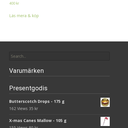
400
kr
Läs mera & köp
Search
for:
Varumärken
Presentgodis
Butterscotch Drops - 175 g
162 Views
35
kr
X-mas Canes Mallow - 105 g
155 Views
80
kr