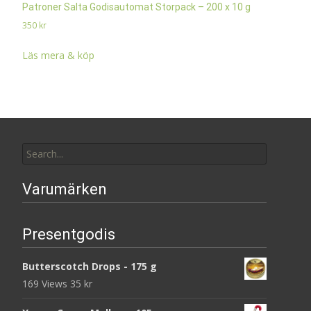
Patroner Salta Godisautomat Storpack – 200 x 10 g
350
kr
Läs mera & köp
Search
for:
Varumärken
Presentgodis
Butterscotch Drops - 175 g
169 Views
35
kr