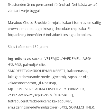
fikastunden är nu permanent förändrad. Det bästa av två
världar i varje tugga!
Marabou Choco Brookie är mjuka kakor i form av en saftig
brownie med ett lager krispig chocolate chip-kaka. En
förpackning innehåller 6 individuellt inslagna brookies.
Säljs i påse om 132 gram.
Ingredienser:
socker, VETEMJÖL/HVEDEMEL, ÄGG/
ÆG/EGG, palmolja/-olie,
SMÖRFETT/SMØROLIE/MELKEFETT, kakaomassa,
fuktighetsbevarande medel (glycerol), rapsolja/-olie,
kakaosmör/-smør, glukossirap,
MJÖLKPULVER/SØDMÆLKSPULVER/TØRRMELK,
vassle-/valle-/mysepulver (MJÖLK/MÆLK),
fettreducerat/fedtreduceret kakaopulver,
emulgeringsmedel/emulgatorer (E492, SOJALECITINER,