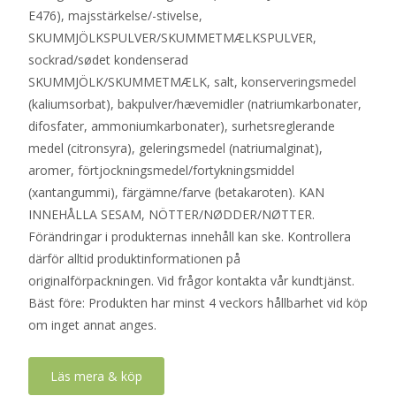
E476), majsstärkelse/-stivelse,
SKUMMJÖLKSPULVER/SKUMMETMÆLKSPULVER,
sockrad/sødet kondenserad
SKUMMJÖLK/SKUMMETMÆLK, salt, konserveringsmedel
(kaliumsorbat), bakpulver/hævemidler (natriumkarbonater,
difosfater, ammoniumkarbonater), surhetsreglerande
medel (citronsyra), geleringsmedel (natriumalginat),
aromer, förtjockningsmedel/fortykningsmiddel
(xantangummi), färgämne/farve (betakaroten). KAN
INNEHÅLLA SESAM, NÖTTER/NØDDER/NØTTER.
Förändringar i produkternas innehåll kan ske. Kontrollera
därför alltid produktinformationen på
originalförpackningen. Vid frågor kontakta vår kundtjänst.
Bäst före: Produkten har minst 4 veckors hållbarhet vid köp
om inget annat anges.
Läs mera & köp