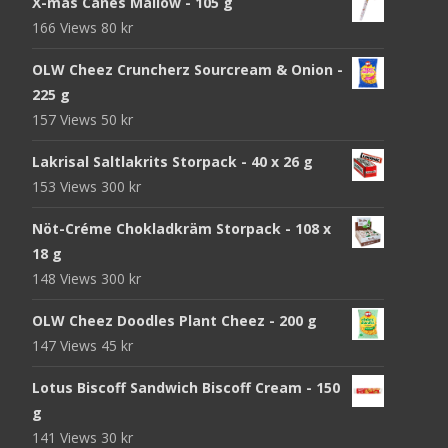
X-mas Canes Mallow - 105 g
166 Views
80
kr
OLW Cheez Cruncherz Sourcream & Onion -
225 g
157 Views
50
kr
Lakrisal Saltlakrits Storpack - 40 x 26 g
153 Views
300
kr
Nöt-Créme Chokladkräm Storpack - 108 x
18 g
148 Views
300
kr
OLW Cheez Doodles Plant Cheez - 200 g
147 Views
45
kr
Lotus Biscoff Sandwich Biscoff Cream - 150
g
141 Views
30
kr