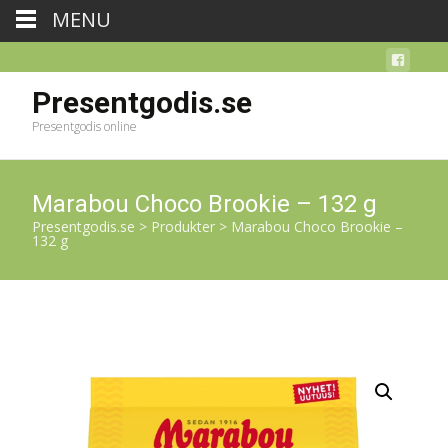
MENU
Presentgodis.se
Presentgodis online
Marabou Choco Brookie – 132 g
Presentgodis.se
>
Produkter
>
Marabou Choco Brookie –
132 g