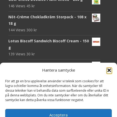
146 Views
45
kr
Nöt-Créme Chokladkräm Storpack - 108 x
18 g
144 Views
300
kr
Lotus Biscoff Sandwich Biscoff Cream - 150
g
139 Views
30
kr
OLW Dill & Gräslök Mini Storpack - 20 x 40 g
Hantera samtycke
137 Views
200
kr
För att ge en bra upplevelse använder vi teknik som cookies för att
Pringles Hot Kickin' Sour Cream Chips - 160
lagra och/eller komma åt enhetsinformation. När du samtycker till
g
dessa tekniker kan vi behandla data som surfbeteende eller unika ID:n
136 Views
50
kr
på denna webbplats. Om du inte samtycker eller om du återkallar ditt
samtycke kan detta påverka vissa funktioner negativt.
OLW Dippmix Vitlök Storpack - 16 x 21 g
134 Views
200
kr
Acceptera