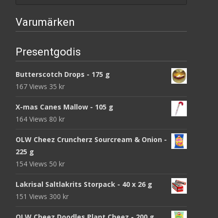
Varumärken
Presentgodis
Butterscotch Drops - 175 g
167 Views
35
kr
X-mas Canes Mallow - 105 g
164 Views
80
kr
OLW Cheez Cruncherz Sourcream & Onion -
225 g
154 Views
50
kr
Lakrisal Saltlakrits Storpack - 40 x 26 g
151 Views
300
kr
OLW Cheez Doodles Plant Cheez - 200 g