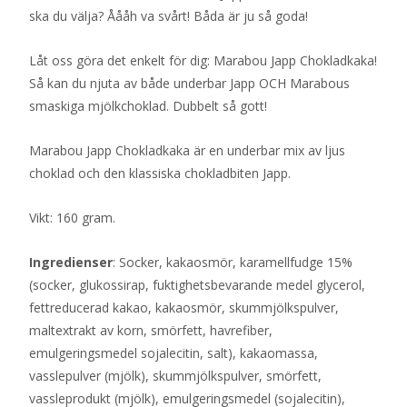
ska du välja? Åååh va svårt! Båda är ju så goda!
Låt oss göra det enkelt för dig: Marabou Japp Chokladkaka!
Så kan du njuta av både underbar Japp OCH Marabous
smaskiga mjölkchoklad. Dubbelt så gott!
Marabou Japp Chokladkaka är en underbar mix av ljus
choklad och den klassiska chokladbiten Japp.
Vikt: 160 gram.
Ingredienser
: Socker, kakaosmör, karamellfudge 15%
(socker, glukossirap, fuktighetsbevarande medel glycerol,
fettreducerad kakao, kakaosmör, skummjölkspulver,
maltextrakt av korn, smörfett, havrefiber,
emulgeringsmedel sojalecitin, salt), kakaomassa,
vasslepulver (mjölk), skummjölkspulver, smörfett,
vassleprodukt (mjölk), emulgeringsmedel (sojalecitin),