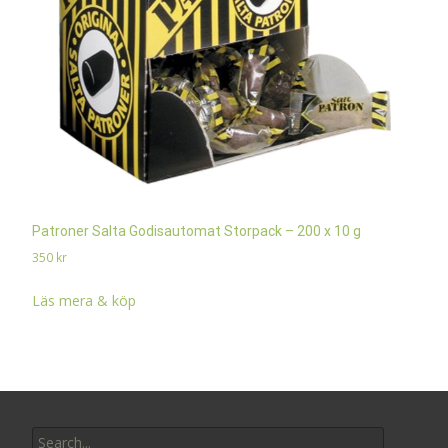
Patroner Salta Godisautomat Storpack – 200 x 10 g
350
kr
Läs mera & köp
Search
for: