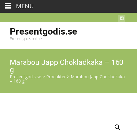
MENU
Presentgodis.se
Presentgodis online
Marabou Japp Chokladkaka – 160
g
Presentgodis.se
>
Produkter
>
Marabou Japp Chokladkaka
– 160 g