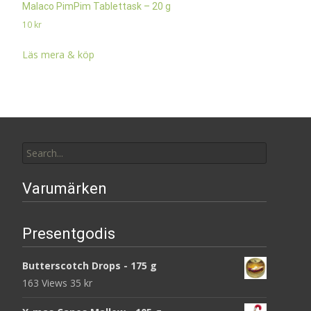
Malaco PimPim Tablettask – 20 g
10
kr
Läs mera & köp
Search
for:
Varumärken
Presentgodis
Butterscotch Drops - 175 g
163 Views
35
kr