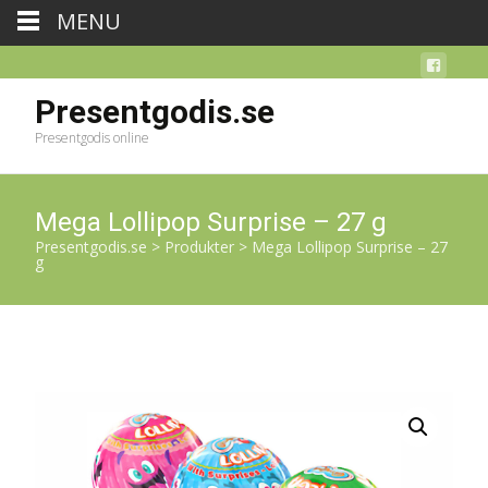
MENU
Presentgodis.se
Presentgodis online
Mega Lollipop Surprise – 27 g
Presentgodis.se
>
Produkter
>
Mega Lollipop Surprise – 27
g