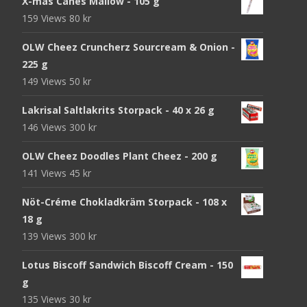
X-mas Canes Mallow - 105 g
159 Views
80
kr
OLW Cheez Cruncherz Sourcream & Onion -
225 g
149 Views
50
kr
Lakrisal Saltlakrits Storpack - 40 x 26 g
146 Views
300
kr
OLW Cheez Doodles Plant Cheez - 200 g
141 Views
45
kr
Nöt-Créme Chokladkräm Storpack - 108 x
18 g
139 Views
300
kr
Lotus Biscoff Sandwich Biscoff Cream - 150
g
135 Views
30
kr